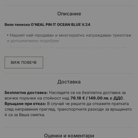
Описание
Вело тениска O'NEAL PIN IT OCEAN BLUE V.24
Нашият най-продаван и многократно награждаван трикотаж
е допълнително подобрен
Подобрен комфорт по време на каране с нова по-лека, по-
бързо отвеждаща влагата, по-бързо съхнеща и по-дишаща
материя
ВИЖ ПОВЕЧЕ
Скрит защитен страничен джоб на гърба с цип
По-къса предна част и паднала опашка за чудесно прилягане
по време на каране
Доставка
Мрежест панел под мишниците за по-добра вентилация
Безплатна доставка:
Насладете се на безплатна доставка за
Плоски шевове за по-голям комфорт
всички поръчки на стойност над
76.18 € / 149.00 лв. с ДДС
.
Кръгла яка със заварени шевове
Връщане при отказ:
В случай че решите да откажете пратката
Вградена кърпичка за очила/слънчеви очила
след направения преглед, транспортните разходи за връщането
Лазерно изрязан вентилационен отвор
ѝ са за Ваша сметка.
Оценки и коментари