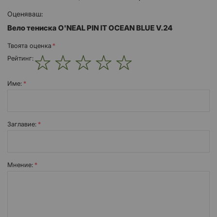
Оценяваш:
Вело тениска O'NEAL PIN IT OCEAN BLUE V.24
Твоята оценка
Рейтинг:
1
2
3
4
5
star
stars
stars
stars
stars
Име:
Заглавиe:
Мнение: