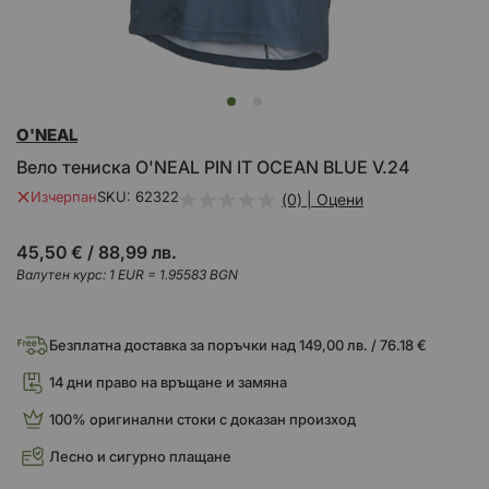
Преминете
O'NEAL
към
началото
Вело тениска O'NEAL PIN IT OCEAN BLUE V.24
на
галерия
Изчерпан
SKU
62322
(0) | Оцени
със
снимки
45,50 €
/
88,99 лв.
Валутен курс: 1 EUR = 1.95583 BGN
Безплатна доставка за поръчки над 149,00 лв. / 76.18 €
14 дни право на връщане и замяна
100% оригинални стоки с доказан произход
Лесно и сигурно плащане