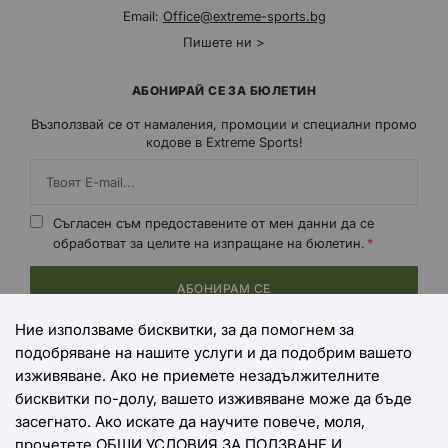
Email:
Office@extreme-sports.bg
Пишете ни >
АБОНИРАЙ СЕ ЗА БЮЛЕТИН
Възползвай се от намаления, промоции и специални промо
кодове в Extreme Sports!
Съгласен съм предоставените от мен данни да се
обработват за целите на изпращане на бюлетин.
АБОНИРАМ СЕ
Ние използваме бисквитки, за да помогнем за
подобряване на нашите услуги и да подобрим вашето
НАЧИНИ НА ПЛАЩАНЕ
изживяване. Ако не приемете незадължителните
бисквитки по-долу, вашето изживяване може да бъде
засегнато. Ако искате да научите повече, моля,
прочетете
ОБЩИ УСЛОВИЯ ЗА ПОЛЗВАНЕ И