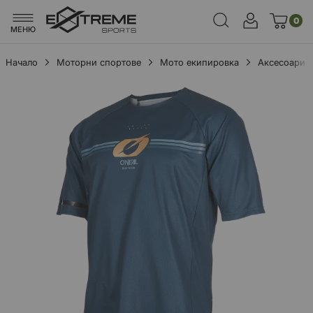
0
МЕНЮ
Начало
Моторни спортове
Мото екипировка
Аксесоари
Преминете
към
края
на
галерията
на
изображенията