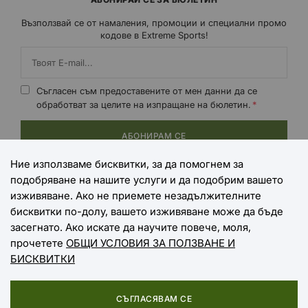
Възползвай се от намаления, промоции и специални промо
кодове в Extreme Sports!
Съгласен съм предоставените от мен данни да се
обработват за целите на изпращане на бюлетин.
АБОНИРАМ СЕ
Ние използваме бисквитки, за да помогнем за
подобряване на нашите услуги и да подобрим вашето
НАЧИНИ НА ПЛАЩАНЕ
изживяване. Ако не приемете незадължителните
бисквитки по-долу, вашето изживяване може да бъде
засегнато. Ако искате да научите повече, моля,
прочетете
ОБЩИ УСЛОВИЯ ЗА ПОЛЗВАНЕ И
НАЧИНИ НА ДОСТАВКА
БИСКВИТКИ
СЪГЛАСЯВАМ СЕ