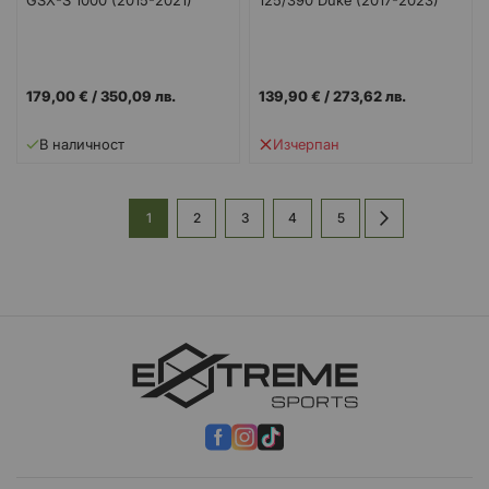
179,00 €
/
350,09 лв.
139,90 €
/
273,62 лв.
Изчерпан
В наличност
Страница
В
Страница
Страница
Страница
Страница
Страница
Напред
1
2
3
4
5
момента
четете
страница