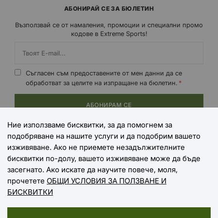
АБОНИРАЙ СЕ ЗА БЮЛЕТИН
Възползвай се от намаления, промоции и специални промо
кодове в Extreme Sports!
Съгласен съм предоставените от мен данни да се
обработват за целите на изпращане на бюлетин.
АБОНИРАМ СЕ
Ние използваме бисквитки, за да помогнем за
подобряване на нашите услуги и да подобрим вашето
НАЧИНИ НА ПЛАЩАНЕ
изживяване. Ако не приемете незадължителните
бисквитки по-долу, вашето изживяване може да бъде
засегнато. Ако искате да научите повече, моля,
прочетете
ОБЩИ УСЛОВИЯ ЗА ПОЛЗВАНЕ И
НАЧИНИ НА ДОСТАВКА
БИСКВИТКИ