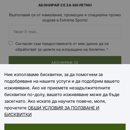
АБОНИРАЙ СЕ ЗА БЮЛЕТИН
Възползвай се от намаления, промоции и специални промо
кодове в Extreme Sports!
Съгласен съм предоставените от мен данни да се
обработват за целите на изпращане на бюлетин.
АБОНИРАМ СЕ
Ние използваме бисквитки, за да помогнем за
подобряване на нашите услуги и да подобрим вашето
НАЧИНИ НА ПЛАЩАНЕ
изживяване. Ако не приемете незадължителните
бисквитки по-долу, вашето изживяване може да бъде
засегнато. Ако искате да научите повече, моля,
прочетете
ОБЩИ УСЛОВИЯ ЗА ПОЛЗВАНЕ И
НАЧИНИ НА ДОСТАВКА
БИСКВИТКИ