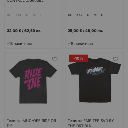
CONTROL CARAMEL
XL
XXL
S
M
L
XL
XXL
S
M
L
32,00 €
/
62,59 лв.
25,00 €
/
48,90 лв.
В наличност
В наличност
-10%
Тениска MUC-OFF RIDE OR
Тениска FMF TEE SVD BY
DIE
THE DRT BLK