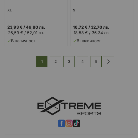
XL
S
23,93 €
/
46,80 лв.
16,72 €
/
32,70 лв.
26,59 €
/
52,01 лв.
18,58 €
/
36,34 лв.
В наличност
В наличност
Страница
В
Страница
Страница
Страница
Страница
Страница
Напред
1
2
3
4
5
момента
четете
страница