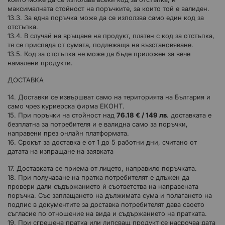
максималната стойност на поръчките, за които той е валиден.
13.3. За една поръчка може да се използва само един код за
отстъпка.
13.4. В случай на връщане на продукт, платен с код за отстъпка,
тя се приспада от сумата, подлежаща на възстановяване.
13.5. Код за отстъпка не може да бъде приложен за вече
намалени продукти.
ДОСТАВКА
14. Доставки се извършват само на територията на България и
само чрез куриерска фирма ЕКОНТ.
15. При поръчки на стойност над
76.18 € / 149 лв
. доставката е
безплатна за потребителя и е валидна само за поръчки,
направени през онлайн платформата.
16. Срокът за доставка е от 1 до 5 работни дни, считано от
датата на изпращане на заявката
17. Доставката се приема от лицето, направило поръчката.
18. При получаване на пратка потребителят е длъжен да
провери дали съдържанието ѝ съответства на направената
поръчка. Със заплащането на дължимата сума и полагането на
подпис в документите за доставка потребителят дава своето
съгласие по отношение на вида и съдържанието на пратката.
19. При сгрешена пратка или липсващ продукт се насрочва дата