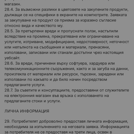
магазин.
28.4. За възможни разлики в цветовете на закупените продукти,
дължащи се на специфики в екраните на компютрите. Заявката
за закупуване на продукт се приема за изразено съгласие
относно вида и качеството му.
28.5. За претърпени вреди и пропуснати ползи, настъпили
вследствие на промяна, прекратяване или ограничаване на
услугите, изтриване, модифициране, недостоверност, неточност
или непълнота на съобщения и материали, пренасяни,
използвани, записвани или станали достъпни чрез настоящия
уебсайт.
28.6. За вреди, причинени върху софтуера, хардуера или
телекомуникационните съоръжения, както и за загуба на данни,
произтекла от материали или ресурси, търсени, заредени или
използвани по какъвто и да било начин посредством
предлаганите услуги.
28.7. За съветите и консултациите, предоставяни от служителите
на електронния магазин във връзка с използването на
предлаганите стоки и услуги.
ЛИЧНА ИНФОРМАЦИЯ
29. Потребителят доброволно предоставя личната информация,
необходима за изпълнението на неговата заявка. Информацията
за потребителя не се предоставя на трети лица, освен в