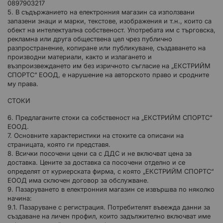
0897903217
5. В съдържанието на електронния магазин са използвани
запазени знаци и марки, текстове, изображения и т.н., които са
обект на интелектуална собственост. Употребата им с търговска,
рекламна или друга обществена цел чрез публично
разпространение, копиране или публикуване, създаването на
производни материали, както и излагането и
възпроизвеждането им без изричното съгласие на „ЕКСТРИЙМ
СПОРТС“ ЕООД, е нарушение на авторското право и сродните
му права.
СТОКИ
6. Предлаганите стоки са собственост на „ЕКСТРИЙМ СПОРТС“
ЕООД.
7. Основните характеристики на стоките са описани на
страницата, която ги представя.
8. Всички посочени цени са с ДДС и не включват цена за
доставка. Цените за доставка са посочени отделно и се
определят от куриерската фирма, с която „ЕКСТРИЙМ СПОРТС“
ЕООД има сключен договор за обслужване.
9. Пазаруването в електронния магазин се извършва по няколко
начина:
9.1. Пазаруване с регистрация. Потребителят въвежда данни за
създаване на личен профил, които задължително включват име