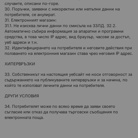
случаите, описани по-горе.
30. Поръчки, заявени с некоректни или непълни данни на
потребителя, се анулират.
31. Електронният магазин:
31.1. Не изисква лични данни по смисъла на ЗЗЛД. 32.2.
Автоматично събира информация за апаратни и програмни
средства, в това число IP адрес, вид браузър, часове за достъп,
уеб адреси и т.н.
32. Идентифицирането на потребителя и неговите действия при
ползването на електронния магазин става чрез неговия IP адрес.
ХИПЕРВРЪЗКИ
33. Собственикът на настоящия уебсайт не носи отговорност за
съдържанието на публикуваните хипервръзки и за начина, по
който те използват личните данни на потребителя.
ДРУГИ УСЛОВИЯ
34. Потребителят може по всяко време да заяви своето
съгласие или отказ да получава търговски съобщения по
електронната поща.