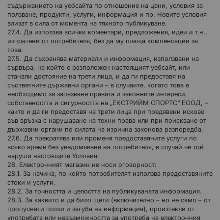
съдържанието на уебсайта по отношение на цени, условия за
ползване, продукти, услуги, информация и пр. Новите условия
влизат в сила от момента на тяхното публикуване.
27.4. Да използва всички коментари, предложения, идеи и т.н.,
изпратени от потребителя, без да му плаща компенсации за
това.
27.5. Да съхранява материали и информация, използвани на
сървъра, на който е разположен настоящият уебсайт, или
станали достояние на трети лица, и да ги предоставя на
съответните държавни органи – в случаите, когато това е
необходимо за запазване правата и законните интереси,
собствеността и сигурността на „ЕКСТРИЙМ СПОРТС“ ЕООД, –
както и да ги предоставя на трети лица при предявени искове
във връзка с нарушаване на техни права или при поискване от
държавни органи по силата на изрична законова разпоредба.
27.6. Да прекратява или променя предоставяните услуги по
всяко време без уведомяване на потребителя, в случай че той
наруши настоящите Условия.
28. Електронният магазин не носи оговорност:
28.1. За начина, по който потребителят използва предоставяните
стоки и услуги.
28.2. За точността и целостта на публикуваната информация.
28.3. За каквито и да било щети (включително – но не само – от
пропуснати ползи и загуба на информация), произтекли от
употребата или невъзможността за употреба на електронния