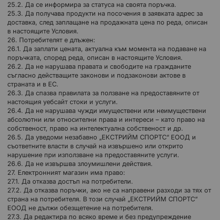
25.2. Да се информира за статуса на своята поръчка.
25.3. Да получава продукти на посочения в заявката адрес за
доставка, след заплащане на продажната цена по реда, описан
в настоящите Условия.
26. Потребителят е длъжен:
26.1. Да заплати цената, актуална към момента на подаване на
поръчката, според реда, описан в настоящите Условия.
26.2. Да не нарушава правата и свободите на гражданите
съгласно действащите законови и подзаконови актове в
страната и в ЕС.
26.3. Да спазва правилата за ползване на предоставяните от
настоящия уебсайт стоки и услуги.
26.4. Да не нарушава чужди имуществени или неимуществени
абсолютни или относителни права и интереси – като право на
собственост, право на интелектуална собственост и др.
26.5. Да уведоми незабавно „ЕКСТРИЙМ СПОРТС“ ЕООД и
съответните власти в случай на извършено или открито
нарушение при използване на предоставяните услуги.
26.6. Да не извършва злоумишлени действия.
27. Електронният магазин има право:
27.1. Да отказва достъп на потребители.
27.2. Да отказва поръчки, ако не са направени разходи за тях от
страна на потребителя. В този случай „ЕКСТРИЙМ СПОРТС“
ЕООД не дължи обезщетение на потребителя.
27.3. Да редактира по всяко време и без предупреждение