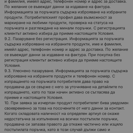
и фамилия, имейл адрес, телефонен номер и адрес за доставка.
По желание се въвеждат данни за издаване на фактура.
Информацията за поръчката съдържа изброяване на избраните
продукти. Потребителският профил дава възможност за
маркиране на любими продукти, проверка на статуса на
поръчката и разглеждане на минали поръчки. С регистрацията
клиентът активно избира да приеме настоящите Условия.
9.2. Пазаруване без регистрация. Информацията за поръчката
съдържа изброяване на избраните продукти, име и фамилия,
имейл адрес, телефонен номер и адрес за доставка. По желание
се въвеждат данни за издаване на фактура. При покупка без
регистрация клиентът активно избира да приеме настоящите
Условия.
9.3. Улеснено пазаруване. Информацията за поръчката съдържа
изброяване на избраните продукти и телефонен номер. С
изпращането на поръчката потребителя дава право на
продавача да се свърже с него за уточняване на детайлите по
изпращането, като по тази начин активно се съгласява да
приеме и настоящите Условия.
10. При заявка за изчерпан продукт потребителят бива уведомен
своевременно за това на посочените от него данни за контакт.
Когато складовата наличност на определен артиул се окаже
недостатъчна за изпълнение на всички постъпили поръчки,
продавача си запазва правото да откаже частично или изцяло
постъпилата поръчка, като в този случай дължи само и