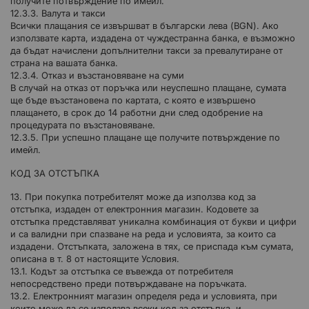
получите потвърждение по имейл.
12.3.3. Валута и такси
Всички плащания се извършват в български лева (BGN). Ако
използвате карта, издадена от чуждестранна банка, е възможно
да бъдат начислени допълнителни такси за превалутиране от
страна на вашата банка.
12.3.4. Отказ и възстановяване на суми
В случай на отказ от поръчка или неуспешно плащане, сумата
ще бъде възстановена по картата, с която е извършено
плащането, в срок до 14 работни дни след одобрение на
процедурата по възстановяване.
12.3.5. При успешно плащане ще получите потвърждение по
имейл.
КОД ЗА ОТСТЪПКА
13. При покупка потребителят може да използва код за
отстъпка, издаден от електронния магазин. Кодовете за
отстъпка представляват уникална комбинация от букви и цифри
и са валидни при спазване на реда и условията, за които са
издадени. Отстъпката, заложена в тях, се приспада към сумата,
описана в т. 8 от настоящите Условия.
13.1. Кодът за отстъпка се въвежда от потребителя
непосредствено преди потвърждаване на поръчката.
13.2. Електронният магазин определя реда и условията, при
които може да се използва всеки код за отстъпка, и