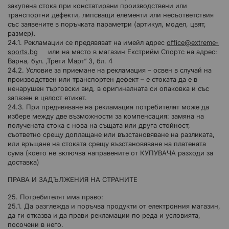
закупена стока при констатирани производствени или
транспортни дефекти, липсващи елементи или несъответствия
със заявените в поръчката параметри (артикул, модел, цвят,
размер).
24.1. Рекламации се предявяват на имейл адрес
office@extreme-
sports.bg
или на място в магазин Екстрийм Спортс на адрес:
Варна, бул. ‚Трети Март“ 3, бл. 4
24.2. Условие за приемане на рекламация – освен в случай на
производствен или транспортен дефект – е стоката да е в
ненарушен търговски вид, в оригиналната си опаковка и със
запазен в цялост етикет.
24.3. При предявяване на рекламация потребителят може да
избере между две възможности за компенсация: замяна на
получената стока с нова на същата или друга стойност,
съответно срещу доплащане или възстановяване на разликата,
или връщане на стоката срещу възстановяване на платената
сума (което не включва направените от КУПУВАЧА разходи за
доставка)
ПРАВА И ЗАДЪЛЖЕНИЯ НА СТРАНИТЕ
25. Потребителят има право:
25.1. Да разглежда и поръчва продукти от електронния магазин,
да ги отказва и да прави рекламации по реда и условията,
посочени в него.