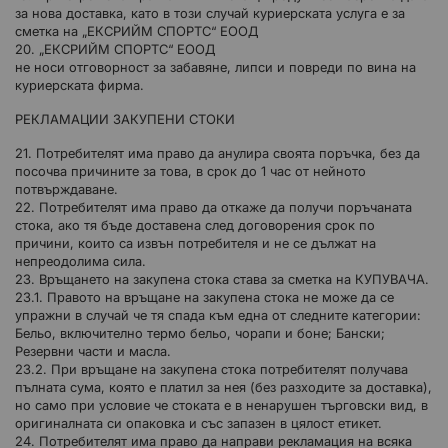
за нова доставка, като в този случай куриерската услуга е за
сметка на „ЕКСРИЙМ СПОРТС“ ЕООД
20. „ЕКСРИЙМ СПОРТС“ ЕООД
не носи отговорност за забавяне, липси и повреди по вина на
куриерската фирма.
РЕКЛАМАЦИИ ЗАКУПЕНИ СТОКИ
21. Потребителят има право да анулира своята поръчка, без да
посочва причините за това, в срок до 1 час от нейното
потвърждаване.
22. Потребителят има право да откаже да получи поръчаната
стока, ако тя бъде доставена след договорения срок по
причини, които са извън потребителя и не се дължат на
непреодолима сила.
23. Връщането на закупена стока става за сметка на КУПУВАЧА.
23.1. Правото на връщане на закупена стока не може да се
упражни в случай че тя спада към една от следните категории:
Бельо, включително термо бельо, чорапи и боне; Бански;
Резервни части и масла.
23.2. При връщане на закупена стока потребителят получава
пълната сума, която е платил за нея (без разходите за доставка),
но само при условие че стоката е в ненарушен търговски вид, в
оригиналната си опаковка и със запазен в цялост етикет.
24. Потребителят има право да направи рекламация на всяка