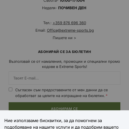
Събота-
10:00-17:00ч
Неделя-
ПОЧИВЕН ДЕН
Тел.:
+359 876 696 360
Email:
Office@extreme-sports.bg
Пишете ни >
АБОНИРАЙ СЕ ЗА БЮЛЕТИН
Възползвай се от намаления, промоции и специални промо
кодове в Extreme Sports!
Съгласен съм предоставените от мен данни да се
обработват за целите на изпращане на бюлетин.
АБОНИРАМ СЕ
Ние използваме бисквитки, за да помогнем за
подобряване на нашите услуги и да подобрим вашето