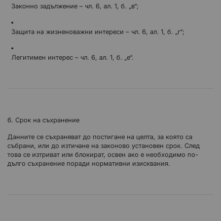
Законно задължение – чл. 6, ал. 1, б. „в“;
Защита на жизненоважни интереси – чл. 6, ал. 1, б. „г“;
Легитимен интерес – чл. 6, ал. 1, б. „е“.
6. Срок на съхранение
Данните се съхраняват до постигане на целта, за която са
събрани, или до изтичане на законово установен срок. След
това се изтриват или блокират, освен ако е необходимо по-
дълго съхранение поради нормативни изисквания.