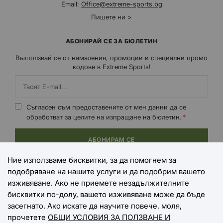
Email:
Office@extreme-sports.bg
Пишете ни >
АБОНИРАЙ СЕ ЗА БЮЛЕТИН
Възползвай се от намаления, промоции и специални промо
кодове в Extreme Sports!
Съгласен съм предоставените от мен данни да се
обработват за целите на изпращане на бюлетин.
АБОНИРАМ СЕ
Ние използваме бисквитки, за да помогнем за
подобряване на нашите услуги и да подобрим вашето
НАЧИНИ НА ПЛАЩАНЕ
изживяване. Ако не приемете незадължителните
бисквитки по-долу, вашето изживяване може да бъде
засегнато. Ако искате да научите повече, моля,
прочетете
ОБЩИ УСЛОВИЯ ЗА ПОЛЗВАНЕ И
НАЧИНИ НА ДОСТАВКА