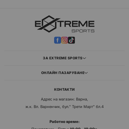
четете
страница
ЗА EXTREME SPORTS
ОНЛАЙН ПАЗАРУВАНЕ
КОНТАКТИ
Адрес на магазин: Варна,
ж.к. Вл. Варненчик, бул." Трети Март" бл.4
Работно време: