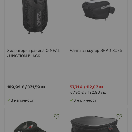
Хидраторна раница O'NEAL
Чанта за скутер SHAD SC25
JUNCTION BLACK
Промо
189,99 €
/
371,59 лв.
57,71 €
/
112,87 лв.
цена
67,90 €
/
132,80 лв.
В наличност
В наличност