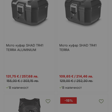
Мото куфар SHAD TR41
Мото куфар SHAD TR41
TERRA ALUMINIUM
TERRA
Промо
Промо
131,75 €
/
257,68 лв.
109,65 €
/
214,46 лв.
цена
цена
155,00 €
/
303,15 лв.
129,00 €
/
252,30 лв.
В наличност
В наличност
-15%