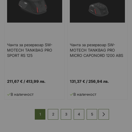
Чанта за резервоар SW-
Чанта за резервоар SW-
MOTECH TANKBAG PRO
MOTECH TANKBAG PRO
SPORT RS 125
MICRO CAPONORD 1200 ABS
16
211,67 €
/
413,99 лв.
131,37 €
/
256,94 лв.
В наличност
В наличност
Страница
В
Страница
Страница
Страница
Страница
Страница
Напред
1
2
3
4
5
момента