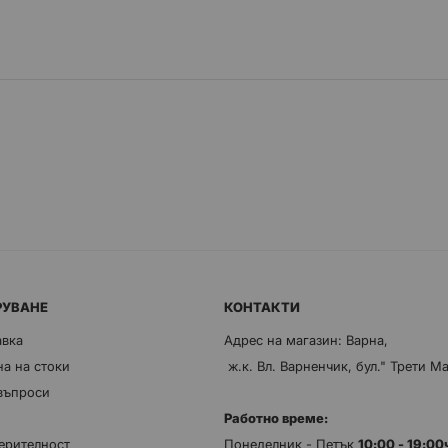
РУВАНЕ
КОНТАКТИ
авка
Адрес на магазин: Варна,
а на стоки
ж.к. Вл. Варненчик, бул." Трети М
 въпроси
Работно време:
ерителност
Понеделник - Петък
10:00 - 19:0