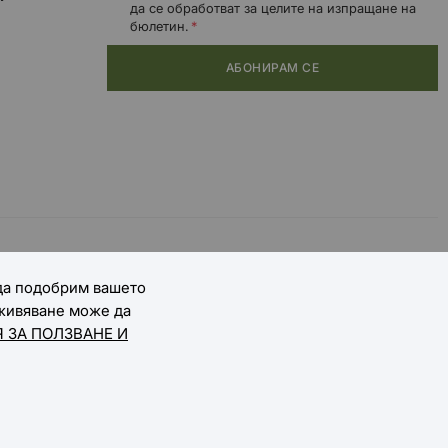
да се обработват за целите на изпращане на
бюлетин.
АБОНИРАМ СЕ
 да подобрим вашето
зживяване може да
 ЗА ПОЛЗВАНЕ И
Онлайн магазин от