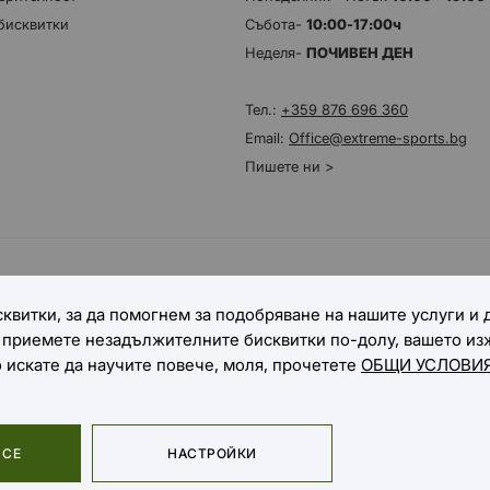
бисквитки
Събота-
10:00-17:00ч
Неделя-
ПОЧИВЕН ДЕН
Тел.:
+359 876 696 360
Email:
Office@extreme-sports.bg
Пишете ни >
НАЧИНИ НА ДОСТАВКА
квитки, за да помогнем за подобряване на нашите услуги и
е приемете незадължителните бисквитки по-долу, вашето и
о искате да научите повече, моля, прочетете
ОБЩИ УСЛОВИЯ
 СЕ
НАСТРОЙКИ