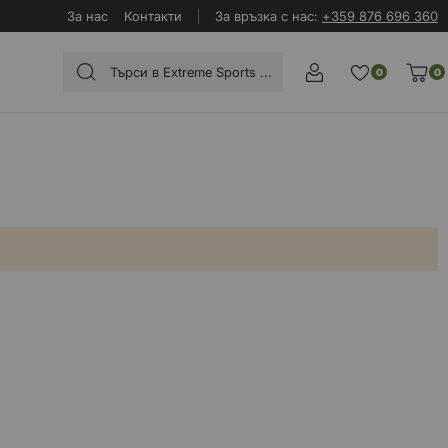
За нас
Контакти
За връзка с нас:
+359 876 696 360
0
0