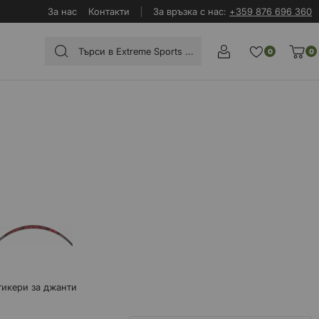
За нас
Контакти
За връзка с нас:
+359 876 696 360
0
0
тикери за джанти