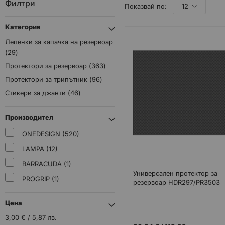
Филтри
Показвай по:
Категория
Лепенки за капачка на резервоар
29
Протектори за резервоар
363
Протектори за трипътник
96
Стикери за джанти
46
Производител
ONEDESIGN
520
LAMPA
12
BARRACUDA
1
Универсален протектор за
PROGRIP
1
резервоар HDR297/PR3503
Цена
3,00 €
/
5,87 лв.