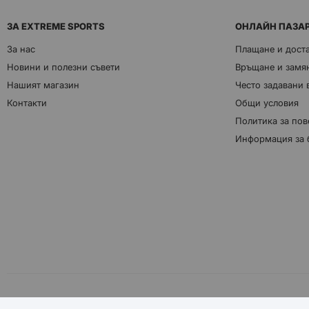
ЗА EXTREME SPORTS
ОНЛАЙН ПАЗА
За нас
Плащане и дост
Новини и полезни съвети
Връщане и замян
Нашият магазин
Често задавани
Контакти
Общи условия
Политика за пов
Информация за 