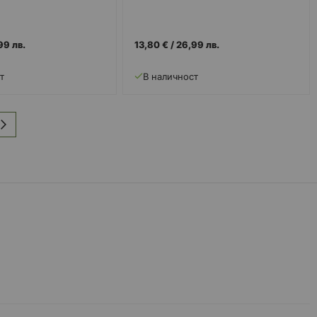
99 лв.
13,80 €
/
26,99 лв.
т
В наличност
ца
Страница
Напред