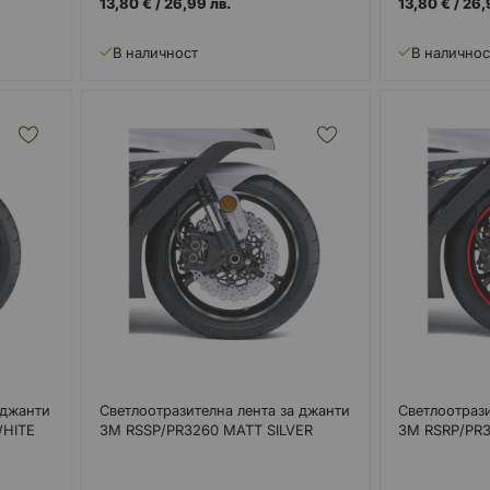
13,80 €
/
26,99 лв.
13,80 €
/
26,
В наличност
В наличнос
 джанти
Светлоотразителна лента за джанти
Светлоотрази
WHITE
3M RSSP/PR3260 MATT SILVER
3M RSRP/PR