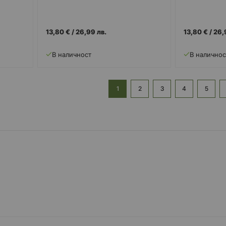
13,80 €
/
26,99 лв.
13,80 €
/
26,
В наличност
В наличнос
Страница
В момента четете страница
Страница
Страница
Страница
Страни
1
2
3
4
5