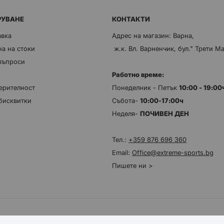
РУВАНЕ
КОНТАКТИ
авка
Адрес на магазин: Варна,
а на стоки
ж.к. Вл. Варненчик, бул." Трети М
 въпроси
Работно време:
ерителност
Понеделник - Петък
10:00 - 19:0
бисквитки
Събота-
10:00-17:00ч
Неделя-
ПОЧИВЕН ДЕН
Тел.:
+359 876 696 360
Email:
Office@extreme-sports.bg
Пишете ни >