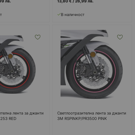
99 лв.
13,80 €
/
26,99 лв.
т
В наличност
телна лента за джанти
Светлоотразителна лента за джанти
3253 RED
3M RSPINKP/PR3500 PINK