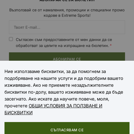
Възползвай се от намаления, промоции и специални промо
кодове в Extreme Sports!
Съгласен съм предоставените от мен данни да се
обработват за целите на изпращане на бюлетин.
АБОНИРАМ СЕ
Ние използваме бисквитки, за да помогнем за
подобряване на нашите услуги и да подобрим вашето
НАЧИНИ НА ПЛАЩАНЕ
изживяване. Ако не приемете незадължителните
бисквитки по-долу, вашето изживяване може да бъде
засегнато. Ако искате да научите повече, моля,
прочетете
ОБЩИ УСЛОВИЯ ЗА ПОЛЗВАНЕ И
НАЧИНИ НА ДОСТАВКА
БИСКВИТКИ
СЪГЛАСЯВАМ СЕ