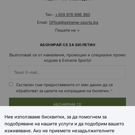
Тел.:
+359 876 696 360
Email:
Office@extreme-sports.bg
Пишете ни >
АБОНИРАЙ СЕ ЗА БЮЛЕТИН
Възползвай се от намаления, промоции и специални промо
кодове в Extreme Sports!
Съгласен съм предоставените от мен данни да се
обработват за целите на изпращане на бюлетин.
АБОНИРАМ СЕ
Ние използваме бисквитки, за да помогнем за
подобряване на нашите услуги и да подобрим вашето
НАЧИНИ НА ПЛАЩАНЕ
изживяване. Ако не приемете незадължителните