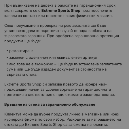
При възникване на дефект в рамките на гаранционния срок,
моля свържете се с
Extreme Sports Shop
чрез посочените
канали за контакт или посетете нашия физически магазин.
След получаване и проверка на рекламацията ще бъде
установено дали конкретният случай попада в обхвата на
търговската гаранция. При одобрена гаранционна претенция
продуктът ще бъде:
ремонтиран;
заменен с идентичен или еквивалентен артикул
ако това не е възможно – ще бъде възстановена заплатената
сума или ще бъде издаден документ за стойността на
върнатата стока.
Extreme Sports Shop си запазва правото да избере най-
подходящия начин за удовлетворяване на гаранционната
претенция в съответствие с приложимото законодателство.
Връщане на стока за гаранционно обслужване
Клиентът може да върне продукта лично в магазина или чрез
куриерска фирма по свой избор. Разходите за изпращането на
стоката до Extreme Sports Shop са за сметка на клиента.