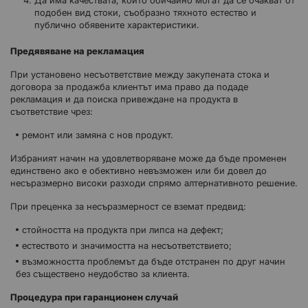
подобен вид стоки, съобразно тяхното естество и
публично обявените характеристики.
Предявяване на рекламация
При установено несъответствие между закупената стока и
договора за продажба клиентът има право да подаде
рекламация и да поиска привеждане на продукта в
съответствие чрез:
ремонт или замяна с нов продукт.
Избраният начин на удовлетворяване може да бъде променен
единствено ако е обективно невъзможен или би довел до
несъразмерно високи разходи спрямо алтернативното решение.
При преценка за несъразмерност се вземат предвид:
стойността на продукта при липса на дефект;
естеството и значимостта на несъответствието;
възможността проблемът да бъде отстранен по друг начин
без съществено неудобство за клиента.
Процедура при гаранционен случай