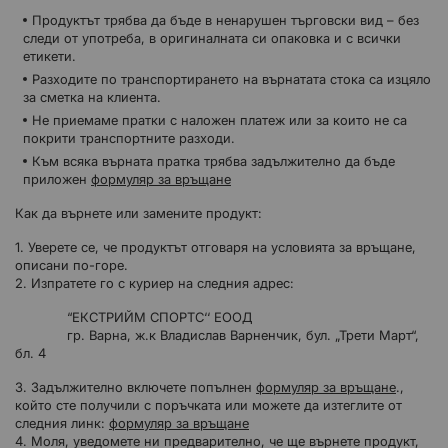
Продуктът трябва да бъде в ненарушен търговски вид – без
следи от употреба, в оригиналната си опаковка и с всички
етикети.
Разходите по транспортирането на върнатата стока са изцяло
за сметка на клиента.
Не приемаме пратки с наложен платеж или за които не са
покрити транспортните разходи.
Към всяка върната пратка трябва задължително да бъде
приложен
формуляр за връщане
Как да върнете или замените продукт:
1. Уверете се, че продуктът отговаря на условията за връщане,
описани по-горе.
2. Изпратете го с куриер на следния адрес:
“ЕКСТРИЙМ СПОРТС‘‘ ЕООД
гр. Варна, ж.к Владислав Варненчик, бул. „Трети Март“,
бл. 4
3. Задължително включете попълнен
формуляр за връщане
.,
който сте получили с поръчката или можете да изтеглите от
следния линк:
формуляр за връщане
4. Моля, уведомете ни предварително, че ще върнете продукт,