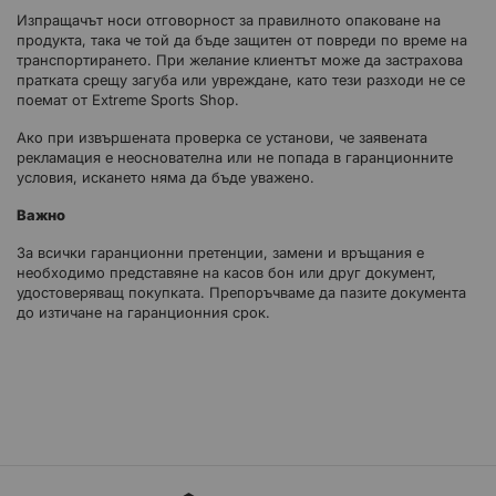
Изпращачът носи отговорност за правилното опаковане на
продукта, така че той да бъде защитен от повреди по време на
транспортирането. При желание клиентът може да застрахова
пратката срещу загуба или увреждане, като тези разходи не се
поемат от Extreme Sports Shop.
Ако при извършената проверка се установи, че заявената
рекламация е неоснователна или не попада в гаранционните
условия, искането няма да бъде уважено.
Важно
За всички гаранционни претенции, замени и връщания е
необходимо представяне на касов бон или друг документ,
удостоверяващ покупката. Препоръчваме да пазите документа
до изтичане на гаранционния срок.