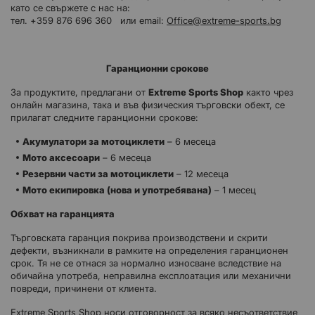
като се свържете с нас на:
тел. +359 876 696 360 или email:
Office@extreme-sports.bg
Гаранционни срокове
За продуктите, предлагани от
Extreme Sports Shop
както чрез
онлайн магазина, така и във физическия търговски обект, се
прилагат следните гаранционни срокове:
Акумулатори за мотоциклети
– 6 месеца
Мото аксесоари
– 6 месеца
Резервни части за мотоциклети
– 12 месеца
Мото екипировка (нова и употребявана)
– 1 месец
Обхват на гаранцията
Търговската гаранция покрива производствени и скрити
дефекти, възникнали в рамките на определения гаранционен
срок. Тя не се отнася за нормално износване вследствие на
обичайна употреба, неправилна експлоатация или механични
повреди, причинени от клиента.
Extreme Sports Shop носи отговорност за всяко несъответствие