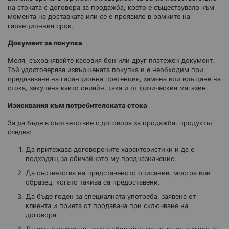
на стоката с договора за продажба, което е съществувало към
момента на доставката или се е проявило в рамките на
гаранционния срок.
Документ за покупка
Моля, съхранявайте касовия бон или друг платежен документ.
Той удостоверява извършената покупка и е необходим при
предявяване на гаранционна претенция, замяна или връщане на
стока, закупена както онлайн, така и от физическия магазин.
Изисквания към потребителската стока
За да бъде в съответствие с договора за продажба, продуктът
следва:
Да притежава договорените характеристики и да е
подходящ за обичайното му предназначение.
Да съответства на представеното описание, мостра или
образец, когато такива са предоставени.
Да бъде годен за специалната употреба, заявена от
клиента и приета от продавача при сключване на
договора.
Да има качествата, които обичайно могат да се очакват от