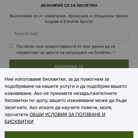
АБОНИРАЙ СЕ ЗА БЮЛЕТИН
Възползвай се от намаления, промоции и специални промо
кодове в Extreme Sports!
Съгласен съм предоставените от мен данни да се
обработват за целите на изпращане на бюлетин.
АБОНИРАМ СЕ
Ние използваме бисквитки, за да помогнем за
подобряване на нашите услуги и да подобрим вашето
НАЧИНИ НА ПЛАЩАНЕ
изживяване. Ако не приемете незадължителните
бисквитки по-долу, вашето изживяване може да бъде
засегнато. Ако искате да научите повече, моля,
прочетете
ОБЩИ УСЛОВИЯ ЗА ПОЛЗВАНЕ И
НАЧИНИ НА ДОСТАВКА
БИСКВИТКИ