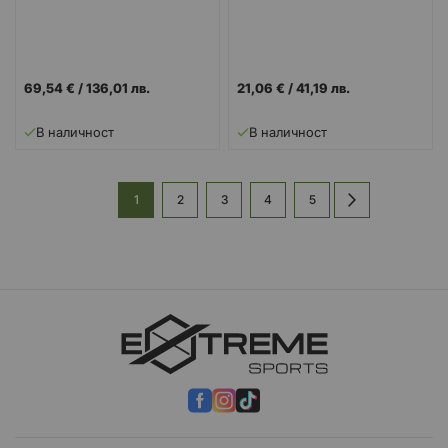
69,54 €
/
136,01 лв.
21,06 €
/
41,19 лв.
В наличност
В наличност
Страница
В
Страница
Страница
Страница
Страница
Страница
Напред
1
2
3
4
5
момента
четете
страница