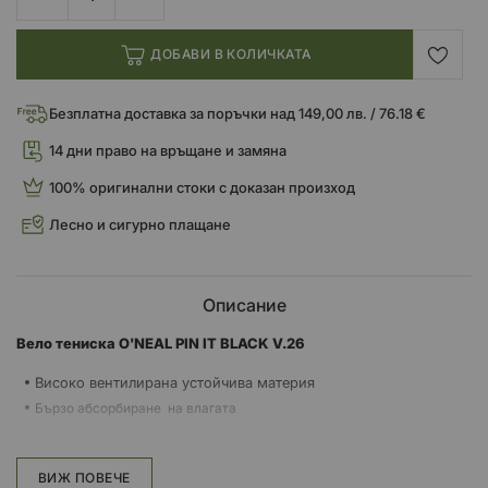
ДОБАВИ В КОЛИЧКАТА
Безплатна доставка за поръчки над 149,00 лв. / 76.18 €
14 дни право на връщане и замяна
100% оригинални стоки с доказан произход
Лесно и сигурно плащане
Описание
Вело тениска O'NEAL PIN IT BLACK V.26
Високо вентилирана устойчива материя
Бързо абсорбиране на влагата
Рециклиран полиестер против миризми
Ежедневна кройка
ВИЖ ПОВЕЧЕ
Скрит страничен джоб с цип