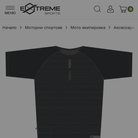
0
МЕНЮ
Начало
Моторни спортове
Мото екипировка
Аксесоари
Преминете
към
края
на
галерията
на
изображенията