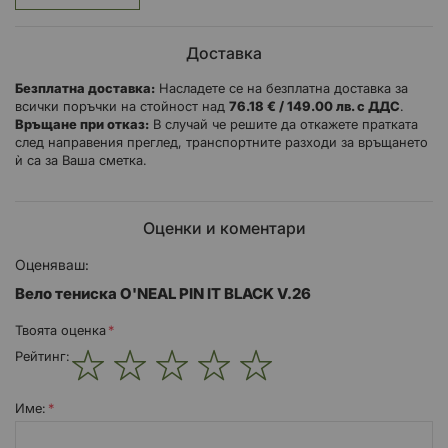
Вградени кърпички за очила/слънчеви очила
Може да се носи със или без защита
Доставка
Подходящ за всички шорти и панталони от серията
Безплатна доставка:
Насладете се на безплатна доставка за
всички поръчки на стойност над
76.18 € / 149.00 лв. с ДДС
.
Връщане при отказ:
В случай че решите да откажете пратката
след направения преглед, транспортните разходи за връщането
ѝ са за Ваша сметка.
Оценки и коментари
Оценяваш:
Вело тениска O'NEAL PIN IT BLACK V.26
Твоята оценка
Рейтинг:
1
2
3
4
5
star
stars
stars
stars
stars
Име: