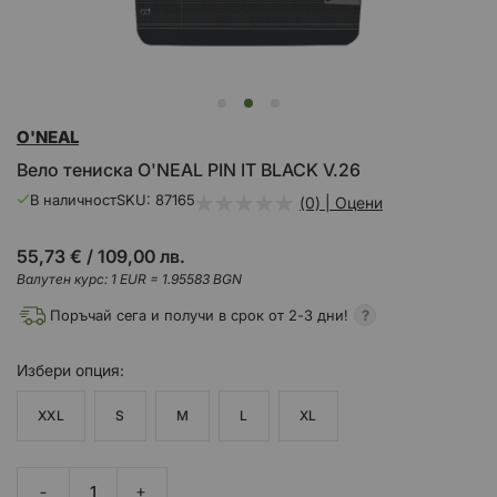
Преминете
O'NEAL
към
началото
Вело тениска O'NEAL PIN IT BLACK V.26
на
галерия
В наличност
SKU
87165
(0) | Оцени
със
снимки
55,73 €
/
109,00 лв.
Валутен курс: 1 EUR = 1.95583 BGN
Поръчай сега и получи в срок от 2-3 дни!
Избери
опция
XXL
S
M
L
XL