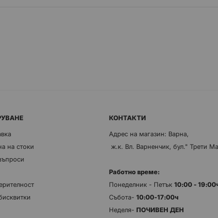
РУВАНЕ
КОНТАКТИ
авка
Адрес на магазин: Варна,
а на стоки
ж.к. Вл. Варненчик, бул." Трети М
 въпроси
Работно време:
ерителност
Понеделник - Петък
10:00 - 19:0
бисквитки
Събота-
10:00-17:00ч
Неделя-
ПОЧИВЕН ДЕН