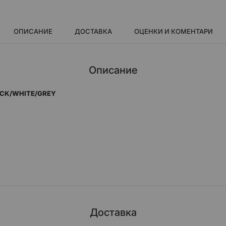
ОПИСАНИЕ
ДОСТАВКА
ОЦЕНКИ И КОМЕНТАРИ
Описание
LACK/WHITE/GREY
ериална материя
а размера
 за брадичката
Доставка