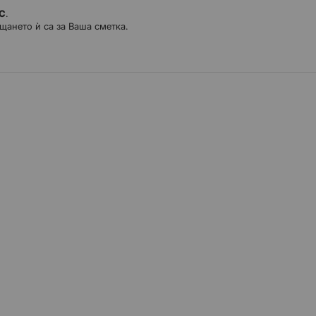
ДС
.
щането ѝ са за Ваша сметка.