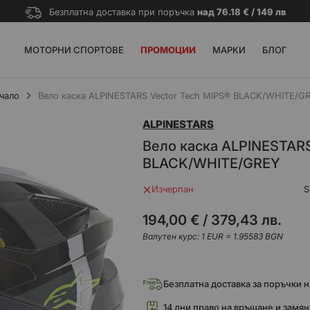
Безплатна доставка при поръчка
над 76.18 € / 149 лв
МОТОРНИ СПОРТОВЕ
ПРОМОЦИИ
МАРКИ
БЛОГ
чало
Вело каска ALPINESTARS Vector Tech MIPS® BLACK/WHITE/G
ALPINESTARS
Вело каска ALPINESTARS
BLACK/WHITE/GREY
Изчерпан
S
194,00 €
/
379,43 лв.
Валутен курс: 1 EUR = 1.95583 BGN
Безплатна доставка за поръчки над
14 дни право на връщане и замян