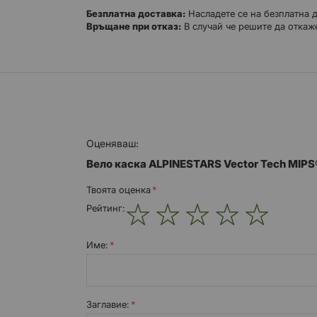
Безплатна доставка:
Насладете се на безплатна 
Връщане при отказ:
В случай че решите да откаже
Оценяваш:
Вело каска ALPINESTARS Vector Tech MIP
Твоята оценка
Рейтинг:
1
2
3
4
5
star
stars
stars
stars
stars
Име:
Заглавиe: