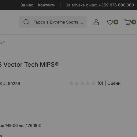
За нас
Контакти
За връзка с нас:
+359 876 696 360
0
0
REY
 Vector Tech MIPS®
(0) | Оцени
KU
50259
 149,00 лв. / 76.18 €
а