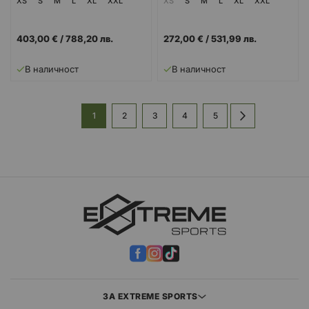
XS
S
M
L
XL
XXL
XS
S
M
L
XL
XXL
403,00 €
/
788,20 лв.
272,00 €
/
531,99 лв.
В наличност
В наличност
Страница
В
Страница
Страница
Страница
Страница
Страница
Напред
1
2
3
4
5
момента
четете
страница
ЗА EXTREME SPORTS