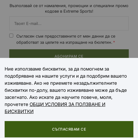
Възползвай се от намаления, промоции и специални промо
кодове в Extreme Sports!
Съгласен съм предоставените от мен данни да се
обработват за целите на изпращане на бюлетин.
АБОНИРАМ СЕ
Ние използваме бисквитки, за да помогнем за
подобряване на нашите услуги и да подобрим вашето
НАЧИНИ НА ПЛАЩАНЕ
изживяване. Ако не приемете незадължителните
бисквитки по-долу, вашето изживяване може да бъде
засегнато. Ако искате да научите повече, моля,
прочетете
ОБЩИ УСЛОВИЯ ЗА ПОЛЗВАНЕ И
НАЧИНИ НА ДОСТАВКА
БИСКВИТКИ
СЪГЛАСЯВАМ СЕ
Copyright © 2025 EXTREME SPORTS