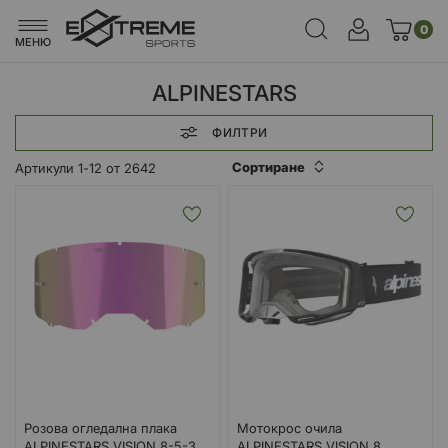
0
МЕНЮ
ALPINESTARS
ФИЛТРИ
Сортиране
Артикули
1
-
12
от
2642
Розова огледална плака
Мотокрос очила
ALPINESTARS VISION 8-5-3
ALPINESTARS VISION 8