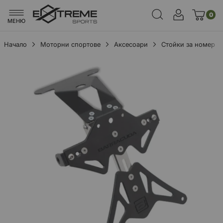
0
МЕНЮ
Начало
Моторни спортове
Аксесоари
Стойки за номер
Преминете
към
края
на
галерията
на
изображенията