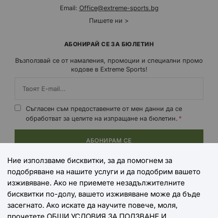
Email:
Office@extreme-sports.bg
Пишете ни >
АБОНИРАЙ СЕ ЗА БЮЛЕТИН
Възползвай се от намаления, промоции и специални промо
кодове в Extreme Sports!
Съгласен съм предоставените от мен данни да се
обработват за целите на изпращане на бюлетин.
АБОНИРАМ СЕ
Ние използваме бисквитки, за да помогнем за
подобряване на нашите услуги и да подобрим вашето
НАЧИНИ НА ПЛАЩАНЕ
изживяване. Ако не приемете незадължителните
бисквитки по-долу, вашето изживяване може да бъде
засегнато. Ако искате да научите повече, моля,
прочетете
ОБЩИ УСЛОВИЯ ЗА ПОЛЗВАНЕ И