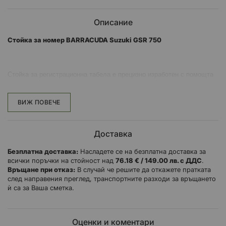
Описание
Стойка за номер BARRACUDA Suzuki GSR 750
Стойка за регистрационна табела е прецизно изработен с помощта
на най-новата технология за лазерно рязане, изработен от
алуминий и завършен с черно анодирано покритие.
ВИЖ ПОВЕЧЕ
В комплект с регулируемa шина от неръждаема стомана.
Тя са специфични за даден модел и комплектът включва монтажни
Доставка
скоби и винтове за монтиране.
Безплатна доставка:
Насладете се на безплатна доставка за
Директно монтиране с болтове без промяна на оригиналните части.
всички поръчки на стойност над
76.18 € / 149.00 лв. с ДДС
.
Връщане при отказ:
В случай че решите да откажете пратката
Предназначени за използване само с универсални мигачи.
след направения преглед, транспортните разходи за връщането
ѝ са за Ваша сметка.
Моля, вижте свързаните артикули за светодиодни лампи за
регистрационния номер.
**Забележете: оригиналните мигачи не са подходящи за тази
Оценки и коментари