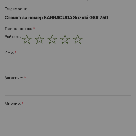
част**.
Оценяваш:
Стойка за номер BARRACUDA Suzuki GSR 750
Твоята оценка
Рейтинг:
1
2
3
4
5
star
stars
stars
stars
stars
Име:
Заглавиe:
Мнение: