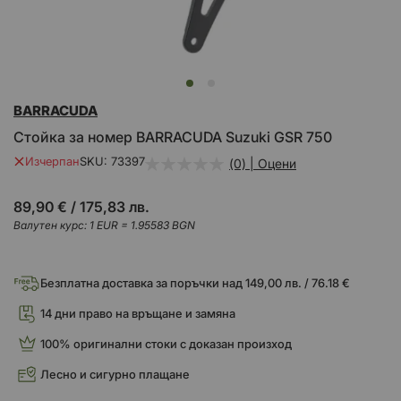
Преминете
BARRACUDA
към
началото
Стойка за номер BARRACUDA Suzuki GSR 750
на
галерия
Изчерпан
SKU
73397
(0) | Оцени
със
снимки
89,90 €
/
175,83 лв.
Валутен курс: 1 EUR = 1.95583 BGN
Безплатна доставка за поръчки над 149,00 лв. / 76.18 €
14 дни право на връщане и замяна
100% оригинални стоки с доказан произход
Лесно и сигурно плащане