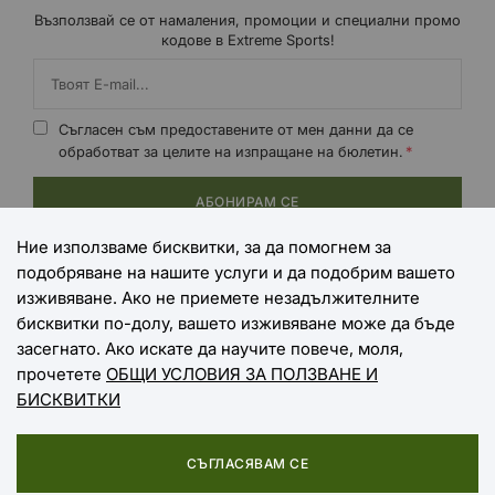
Възползвай се от намаления, промоции и специални промо
кодове в Extreme Sports!
Съгласен съм предоставените от мен данни да се
обработват за целите на изпращане на бюлетин.
АБОНИРАМ СЕ
Ние използваме бисквитки, за да помогнем за
подобряване на нашите услуги и да подобрим вашето
НАЧИНИ НА ПЛАЩАНЕ
изживяване. Ако не приемете незадължителните
бисквитки по-долу, вашето изживяване може да бъде
засегнато. Ако искате да научите повече, моля,
прочетете
ОБЩИ УСЛОВИЯ ЗА ПОЛЗВАНЕ И
НАЧИНИ НА ДОСТАВКА
БИСКВИТКИ
СЪГЛАСЯВАМ СЕ
Copyright © 2025 EXTREME SPORTS