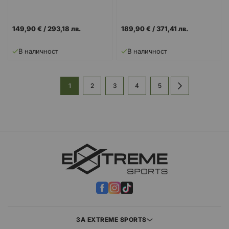
149,90 €
/
293,18 лв.
189,90 €
/
371,41 лв.
В наличност
В наличност
Страница
В
Страница
Страница
Страница
Страница
Страница
Напред
1
2
3
4
5
момента
четете
страница
ЗА EXTREME SPORTS