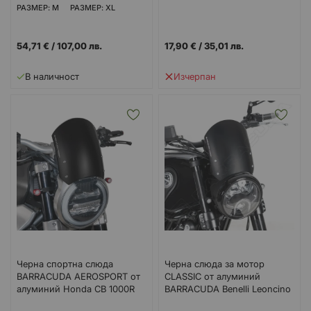
РАЗМЕР: M
РАЗМЕР: XL
54,71 €
/
107,00 лв.
17,90 €
/
35,01 лв.
Изчерпан
В наличност
Черна спортна слюда
Черна слюда за мотор
BARRACUDA AEROSPORT от
CLASSIC от алуминий
алуминий Honda CB 1000R
BARRACUDA Benelli Leoncino
(18-20) CB 650R (19-20)