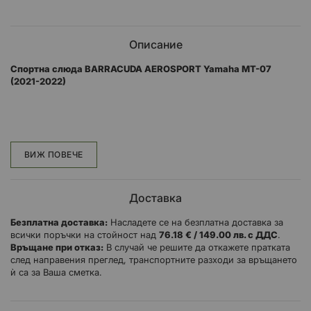
Описание
Спортна слюда BARRACUDA AEROSPORT Yamaha MT-07
(2021-2022)
Спортна слюда е изработена от плексиглас с черен оттенък. Те
се продават за конкретен модел, в комплект интрукциите за
монтиране.
ВИЖ ПОВЕЧЕ
Доставка
Безплатна доставка:
Насладете се на безплатна доставка за
всички поръчки на стойност над
76.18 € / 149.00 лв. с ДДС
.
Връщане при отказ:
В случай че решите да откажете пратката
след направения преглед, транспортните разходи за връщането
ѝ са за Ваша сметка.