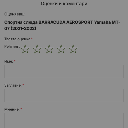
Оценки и коментари
Оценяваш:
Спортна слюда BARRACUDA AEROSPORT Yamaha MT-
07 (2021-2022)
Твоята оценка
Рейтинг:
1
2
3
4
5
star
stars
stars
stars
stars
Име:
Заглавиe:
Мнение: