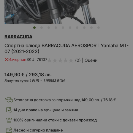
Преминете
BARRACUDA
към
началото
Спортна слюда BARRACUDA AEROSPORT Yamaha MT-
на
07 (2021-2022)
галерия
със
Изчерпан
SKU
76137
(0) | Оцени
снимки
149,90 €
/
293,18 лв.
Валутен курс: 1 EUR = 1.95583 BGN
Безплатна доставка за поръчки над 149,00 лв. / 76.18 €
14 дни право на връщане и замяна
100% оригинални стоки с доказан произход
Лесно и сигурно плащане