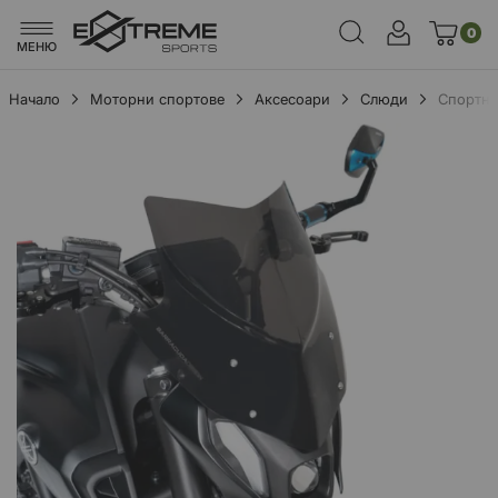
0
МЕНЮ
Начало
Моторни спортове
Аксесоари
Слюди
Спортна
Преминете
към
края
на
галерията
на
изображенията