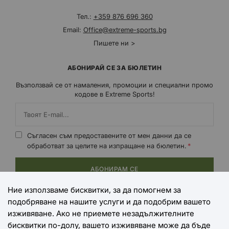
Тел.:
+359 876 696 360
Email:
Office@extreme-sports.bg
Пишете ни >
АБОНИРАЙ СЕ ЗА БЮЛЕТИН
Възползвай се от намаления, промоции и специални промо
кодове в Extreme Sports!
Съгласен съм предоставените от мен данни да се
обработват за целите на изпращане на бюлетин.
АБОНИРАМ СЕ
Ние използваме бисквитки, за да помогнем за
подобряване на нашите услуги и да подобрим вашето
НАЧИНИ НА ПЛАЩАНЕ
изживяване. Ако не приемете незадължителните
бисквитки по-долу, вашето изживяване може да бъде