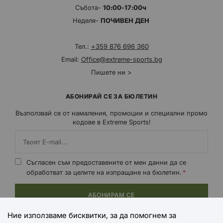
Събота-
10:00-17:00ч
Неделя-
ПОЧИВЕН ДЕН
Тел.:
+359 876 696 360
Email:
Office@extreme-sports.bg
Пишете ни >
АБОНИРАЙ СЕ ЗА БЮЛЕТИН
Възползвай се от намаления, промоции и специални промо
кодове в Extreme Sports!
Съгласен съм предоставените от мен данни да се
обработват за целите на изпращане на бюлетин.
АБОНИРАМ СЕ
Ние използваме бисквитки, за да помогнем за