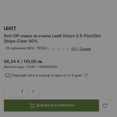
Преминете
LEATT
към
началото
Roll-Off плака за очила Leatt Vizion 3.5-Film/Dirt
на
Strips-Clear 90%
галерия
със
В наличност
SKU
75554
(0) | Оцени
снимки
56,24 €
/
110,00 лв.
Валутен курс: 1 EUR = 1.95583 BGN
Поръчай сега и получи в срок от 2-3 дни!
ДОБАВИ В КОЛИЧКАТА