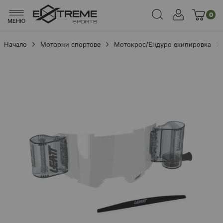
0
МЕНЮ
Начало
Моторни спортове
Мотокрос/Ендуро екипировка
Преминете
към
края
на
галерията
на
изображенията