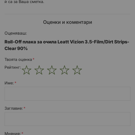
ѝ са за Ваша сметка.
Оценки и коментари
Оценяваш:
Roll-Off плака за очила Leatt Vizion 3.5-Film/Dirt Strips-
Clear 90%
Твоята оценка
Рейтинг:
1
2
3
4
5
star
stars
stars
stars
stars
Име:
Заглавиe:
Мнение: