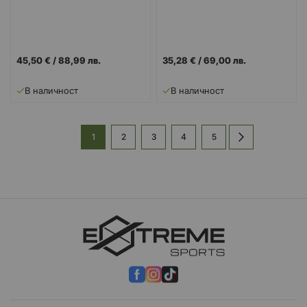
45,50 €
/
88,99 лв.
35,28 €
/
69,00 лв.
В наличност
В наличност
Страница
В
Страница
Страница
Страница
Страница
Страница
Напред
1
2
3
4
5
момента
четете
страница