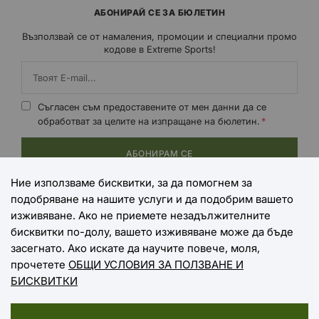
АБОНИРАЙ СЕ ЗА БЮЛЕТИН
Възползвай се от намаления, промоции и специални промо
кодове в Extreme Sports!
Съгласен съм предоставените от мен данни да се
обработват за целите на изпращане на бюлетин.
АБОНИРАМ СЕ
Ние използваме бисквитки, за да помогнем за
подобряване на нашите услуги и да подобрим вашето
НАЧИНИ НА ПЛАЩАНЕ
изживяване. Ако не приемете незадължителните
бисквитки по-долу, вашето изживяване може да бъде
засегнато. Ако искате да научите повече, моля,
прочетете
ОБЩИ УСЛОВИЯ ЗА ПОЛЗВАНЕ И
НАЧИНИ НА ДОСТАВКА
БИСКВИТКИ