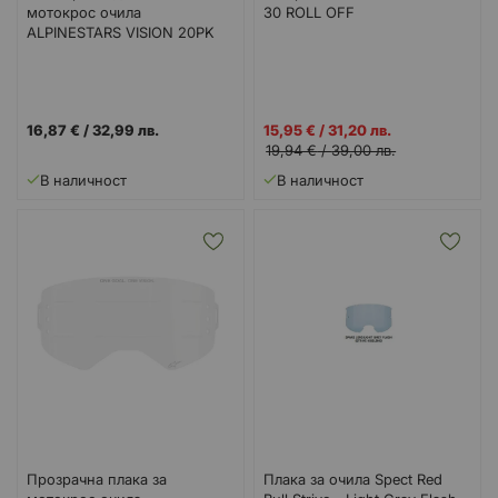
мотокрос очила
30 ROLL OFF
ALPINESTARS VISION 20PK
Промо
16,87 €
/
32,99 лв.
15,95 €
/
31,20 лв.
цена
19,94 €
/
39,00 лв.
В наличност
В наличност
Прозрачна плака за
Плака за очила Spect Red