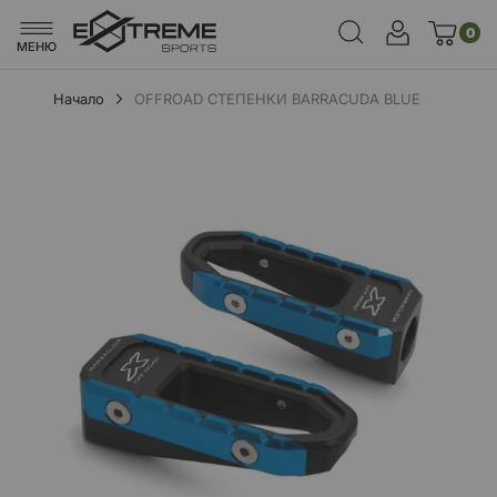
0
МЕНЮ
Начало
OFFROAD СТЕПЕНКИ BARRACUDA BLUE
Преминете
към
края
на
галерията
на
изображенията