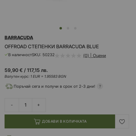
Преминете
BARRACUDA
към
началото
OFFROAD СТЕПЕНКИ BARRACUDA BLUE
на
галерия
В наличност
SKU
50232
(0) | Оцени
със
снимки
59,90 €
/
117,15 лв.
Валутен курс: 1 EUR = 1.95583 BGN
Поръчай сега и получи в срок от 2-3 дни!
ДОБАВИ В КОЛИЧКАТА