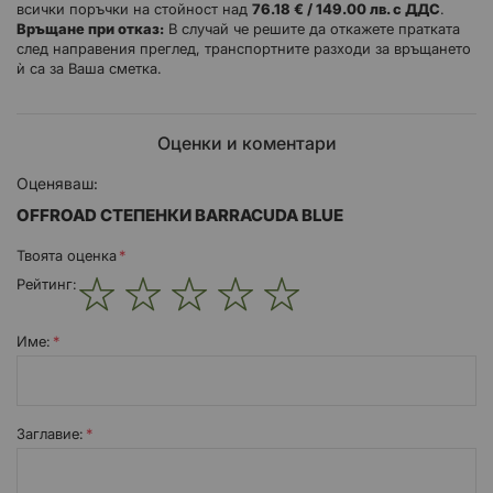
всички поръчки на стойност над
76.18 € / 149.00 лв. с ДДС
.
Връщане при отказ:
В случай че решите да откажете пратката
след направения преглед, транспортните разходи за връщането
ѝ са за Ваша сметка.
Оценки и коментари
Оценяваш:
OFFROAD СТЕПЕНКИ BARRACUDA BLUE
Твоята оценка
Рейтинг:
1
2
3
4
5
star
stars
stars
stars
stars
Име:
Заглавиe: