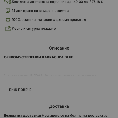
Безплатна доставка за поръчки над 149,00 лв. / 76.18 €
14 дни право на връщане и замяна
100% оригинални стоки с доказан произход
Лесно и сигурно плащане
Описание
OFFROAD СТЕПЕНКИ BARRACUDA BLUE
Степенките на BARRACUDA са изработени от алуминий с
анодизиран CNC в СИН и ЧЕРЕН цвят.
Те се отличават с изключителен дизайн, но и отлична
ВИЖ ПОВЕЧЕ
ергономичност, която дава по-добра опора на краката по време
на шофиране.
Доставка
Безплатна доставка:
Насладете се на безплатна доставка за
Цената се отнася за комплект от 2 броя.