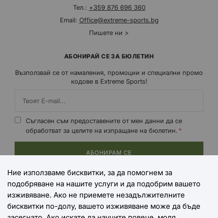
Тел.:
+359 876 696 360
Email:
Office@extreme-sports.bg
Пишете ни >
АБОНИРАЙ СЕ ЗА БЮЛЕТИН
Възползвай се от намаления, промоции и специални промо
кодове в Extreme Sports!
Съгласен съм предоставените от мен данни да се
обработват за целите на изпращане на бюлетин.
АБОНИРАМ СЕ
Ние използваме бисквитки, за да помогнем за
подобряване на нашите услуги и да подобрим вашето
НАЧИНИ НА ПЛАЩАНЕ
изживяване. Ако не приемете незадължителните
бисквитки по-долу, вашето изживяване може да бъде
засегнато. Ако искате да научите повече, моля,