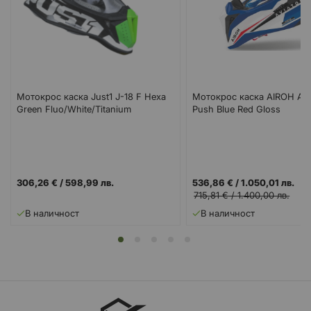
Mотокрос каска Just1 J-18 F Hexa
Мотокрос каска AIROH AV
Green Fluo/White/Titanium
Push Blue Red Gloss
306,26 €
/
598,99 лв.
536,86 €
/
1.050,01 лв.
715,81 €
/
1.400,00 лв.
В наличност
В наличност