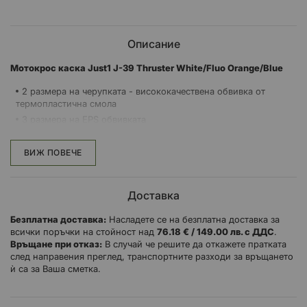
Описание
Mотокрос каска Just1 J-39 Thruster White/Fluo Orange/Blue
2 размера на черупката - висококачествена обвивка от
термопластична смола
3 размера на EPS обвивката
J.1.E.R Система за аварийно отстраняване на бузите
Система за закопчаване Double D
ВИЖ ПОВЕЧЕ
Сваляща се и подлежаща на пране вътрешна подплата
Антимикробна технология PROTX2™ на подплатата
Доставка
Напълно проветрива подплата от EPS
8 входящи и 6 изходящи вентилационни отвора
Безплатна доставка:
Насладете се на безплатна доставка за
всички поръчки на стойност над
76.18 € / 149.00 лв. с ДДС
.
Връщане при отказ:
В случай че решите да откажете пратката
след направения преглед, транспортните разходи за връщането
През 2012 г. JUST1 направи своя дебют в света на офроуда с с
ѝ са за Ваша сметка.
революционната каска J-39, която веднага преосмисли
тенденции по отношение на защитата и дизайна. Опитът и
успехите, постигнати през последните 10 години са основен