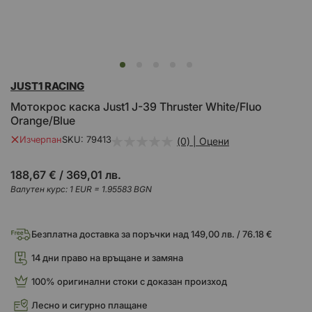
Преминете
JUST1 RACING
към
началото
Mотокрос каска Just1 J-39 Thruster White/Fluo
на
Orange/Blue
галерия
със
Изчерпан
SKU
79413
(0) | Оцени
снимки
188,67 €
/
369,01 лв.
Валутен курс: 1 EUR = 1.95583 BGN
Безплатна доставка за поръчки над 149,00 лв. / 76.18 €
14 дни право на връщане и замяна
100% оригинални стоки с доказан произход
Лесно и сигурно плащане