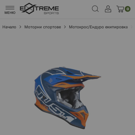
0
МЕНЮ
Начало
Моторни спортове
Мотокрос/Ендуро екипировка
Преминете
към
края
на
галерията
на
изображенията