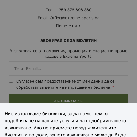
Тел.:
+359 876 696 360
Email:
Office@extreme-sports.bg
Пишете ни >
АБОНИРАЙ СЕ ЗА БЮЛЕТИН
Възползвай се от намаления, промоции и специални промо
кодове в Extreme Sports!
Съгласен съм предоставените от мен данни да се
обработват за целите на изпращане на бюлетин.
АБОНИРАМ СЕ
Ние използваме бисквитки, за да помогнем за
подобряване на нашите услуги и да подобрим вашето
НАЧИНИ НА ПЛАЩАНЕ
изживяване. Ако не приемете незадължителните
бисквитки по-долу, вашето изживяване може да бъде