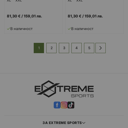
XL
XXL
XL
XXL
81,30 €
/
159,01 лв.
81,30 €
/
159,01 лв.
В наличност
В наличност
Страница
В
Страница
Страница
Страница
Страница
Страница
Напред
1
2
3
4
5
момента
четете
страница
ЗА EXTREME SPORTS