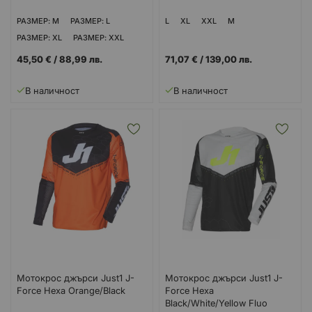
РАЗМЕР: M
РАЗМЕР: L
L
XL
XXL
M
РАЗМЕР: XL
РАЗМЕР: XXL
45,50 €
/
88,99 лв.
71,07 €
/
139,00 лв.
В наличност
В наличност
Мотокрос джърси Just1 J-
Мотокрос джърси Just1 J-
Force Hexa Orange/Black
Force Hexa
Black/White/Yellow Fluo