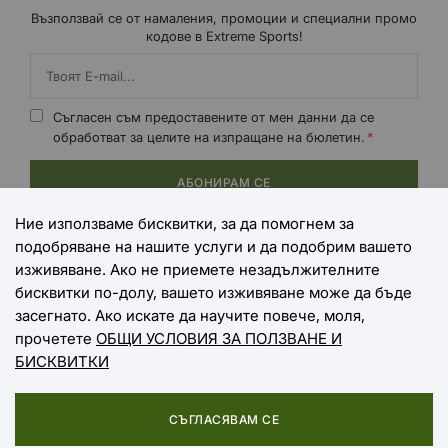
Възползвай се от намаления, промоции и специални промо
кодове в Extreme Sports!
Съгласен съм предоставените от мен данни да се
обработват за целите на изпращане на бюлетин.
АБОНИРАМ СЕ
Ние използваме бисквитки, за да помогнем за
подобряване на нашите услуги и да подобрим вашето
НАЧИНИ НА ПЛАЩАНЕ
изживяване. Ако не приемете незадължителните
бисквитки по-долу, вашето изживяване може да бъде
засегнато. Ако искате да научите повече, моля,
прочетете
ОБЩИ УСЛОВИЯ ЗА ПОЛЗВАНЕ И
НАЧИНИ НА ДОСТАВКА
БИСКВИТКИ
СЪГЛАСЯВАМ СЕ
Copyright © 2025 EXTREME SPORTS