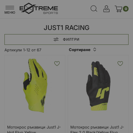
0
МЕНЮ
JUST1 RACING
ФИЛТРИ
Сортиране
Артикули
1
-
12
от
67
Мотокрос ръкавици Just1 J-
Мотокрос ръкавици Just1 J-
Hrd Fluo Yellow
Flex 2.0 Black/Yellow Fluo