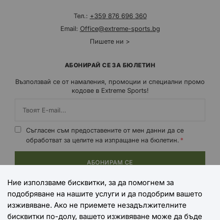
Тел.:
+359 876 696 360
Email:
Office@extreme-sports.bg
Пишете ни >
АБОНИРАЙ СЕ ЗА БЮЛЕТИН
Възползвай се от намаления, промоции и специални промо
кодове в Extreme Sports!
Съгласен съм предоставените от мен данни да се
обработват за целите на изпращане на бюлетин.
АБОНИРАМ СЕ
Ние използваме бисквитки, за да помогнем за
подобряване на нашите услуги и да подобрим вашето
НАЧИНИ НА ПЛАЩАНЕ
изживяване. Ако не приемете незадължителните
бисквитки по-долу, вашето изживяване може да бъде