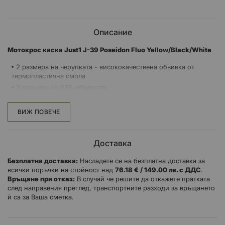
Описание
Mотокрос каска Just1 J-39 Poseidon Fluo Yellow/Black/White
2 размера на черупката - висококачествена обвивка от
термопластична смола
3 размера на EPS обвивката
J.1.E.R Система за аварийно отстраняване на бузите
Система за закопчаване Double D
ВИЖ ПОВЕЧЕ
Сваляща се и подлежаща на пране вътрешна подплата
Антимикробна технология PROTX2™ на подплатата
Доставка
Напълно проветрива подплата от EPS
8 входящи и 6 изходящи вентилационни отвора
Безплатна доставка:
Насладете се на безплатна доставка за
всички поръчки на стойност над
76.18 € / 149.00 лв. с ДДС
.
Връщане при отказ:
В случай че решите да откажете пратката
През 2012 г. JUST1 направи своя дебют в света на офроуда с с
след направения преглед, транспортните разходи за връщането
революционната каска J-39, която веднага преосмисли
ѝ са за Ваша сметка.
тенденции по отношение на защитата и дизайна. Опитът и
успехите, постигнати през последните 10 години са основен
фактор за откриването на нови технически и стилистични