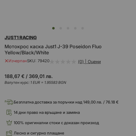
Преминете
JUST1 RACING
към
началото
Mотокрос каска Just1 J-39 Poseidon Fluo
на
Yellow/Black/White
галерия
със
Изчерпан
SKU
79420
(0) | Оцени
снимки
188,67 €
/
369,01 лв.
Валутен курс: 1 EUR = 1.95583 BGN
Безплатна доставка за поръчки над 149,00 лв. / 76.18 €
14 дни право на връщане и замяна
100% оригинални стоки с доказан произход
Лесно и сигурно плащане