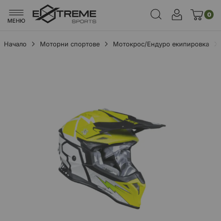
0
МЕНЮ
Начало
Моторни спортове
Мотокрос/Ендуро екипировка
Преминете
към
края
на
галерията
на
изображенията