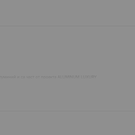
 алуминий и са част от проекта ALUMINUM LUXURY
зработени в малък размер.