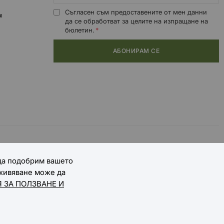
Съгласен съм предоставените от мен данни
0ч
да се обработват за целите на изпращане на
бюлетин.
АБОНИРАМ СЕ
 да подобрим вашето
зживяване може да
 ЗА ПОЛЗВАНЕ И
Онлайн магазин от