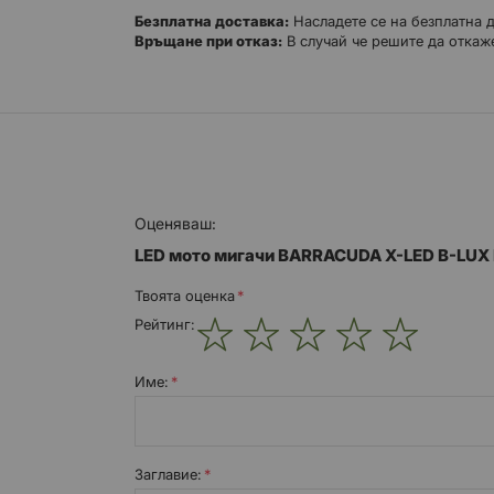
Безплатна доставка:
Насладете се на безплатна 
Връщане при отказ:
В случай че решите да откаже
Оценяваш:
LED мото мигачи BARRACUDA X-LED B-LUX
Твоята оценка
Рейтинг:
1
2
3
4
5
star
stars
stars
stars
stars
Име:
Заглавиe: