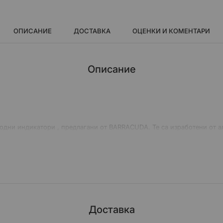
ОПИСАНИЕ
ДОСТАВКА
ОЦЕНКИ И КОМЕНТАРИ
Описание
иодни индикатори , предлагани от BARRACUDA. Те са изработени от
 характеристики и елегантен завършек с нов футуристичен дизайн, и
анодиране: ЧЕРНО, ЧЕРВЕНО, СРЕБЪРНО, ЗЛАТНО и СИНЬО.
Доставка