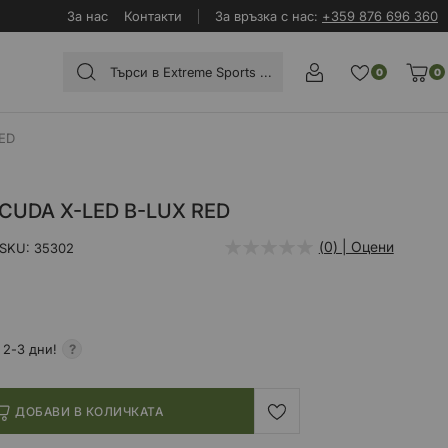
За нас
Контакти
За връзка с нас:
+359 876 696 360
0
0
ED
CUDA X-LED B-LUX RED
(0) | Оцени
SKU
35302
 2-3 дни!
ДОБАВИ В КОЛИЧКАТА