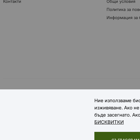
Контакти
Общи условия
Политика за пов
Информация за 
НАЧИНИ НА ПЛАЩАНЕ
Ние използваме бис
изживяване. Ако н
бъде засегнато. Ак
БИСКВИТКИ
Copyright © 2025 EXTREME SPORTS