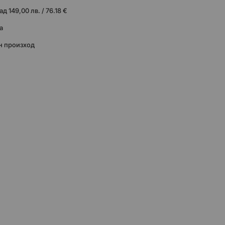
 149,00 лв. / 76.18 €
а
н произход