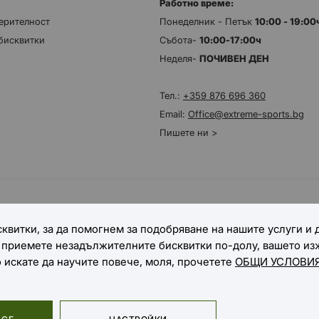
Работно време:
ерителност
Понеделник - Петък
10:00 - 19:0
бисквитки
Събота-
10:00-17:00ч
Неделя-
ПОЧИВЕН ДЕН
Тел.:
+359 876 696 360
Email:
Office@extreme-sports.bg
Пишете ни >
НАЧИНИ НА ДОСТАВКА
квитки, за да помогнем за подобряване на нашите услуги и
е приемете незадължителните бисквитки по-долу, вашето и
о искате да научите повече, моля, прочетете
ОБЩИ УСЛОВИЯ