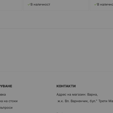
В наличност
В наличн
РУВАНЕ
КОНТАКТИ
авка
Адрес на магазин: Варна,
а на стоки
ж.к. Вл. Варненчик, бул." Трети М
 въпроси