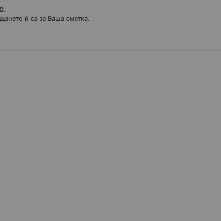
ДС
.
щането ѝ са за Ваша сметка.