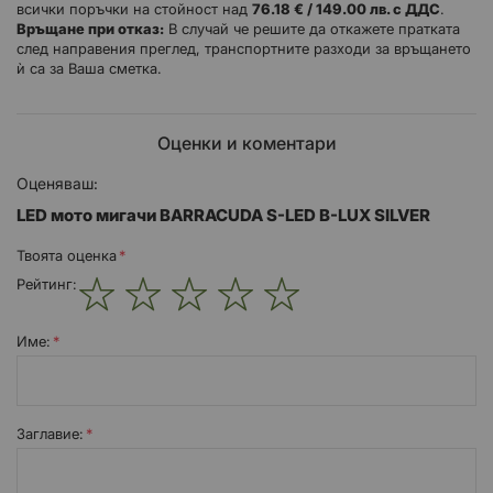
всички поръчки на стойност над
76.18 € / 149.00 лв. с ДДС
.
Връщане при отказ:
В случай че решите да откажете пратката
след направения преглед, транспортните разходи за връщането
S-LED се характеризират със
ѝ са за Ваша сметка.
специални и изискани линии
с елегантни покрития
Оценки и коментари
с футуристичен дизайн
с намалени размери.
Оценяваш:
LED мото мигачи BARRACUDA S-LED B-LUX SILVER
S-LED B-LUX се продават в комплект по два броя.
Твоята оценка
Рейтинг:
1
2
3
4
5
star
stars
stars
stars
stars
Име:
Заглавиe: