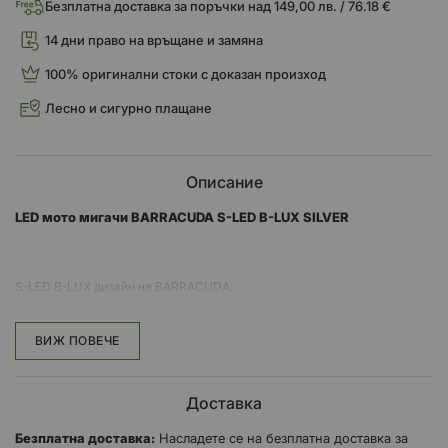
Безплатна доставка за поръчки над 149,00 лв. / 76.18 €
14 дни право на връщане и замяна
100% оригинални стоки с доказан произход
Лесно и сигурно плащане
Описание
LED мото мигачи BARRACUDA S-LED B-LUX SILVER
S-LED B-LUX дизайн на BARRACUDA.
S-LED са универсални мигачи чийто E индикатори са облечени в
АЛУМИНИЙ и използват технологията SEQUENTIAL LED.
ВИЖ ПОВЕЧЕ
Доставка
Те са част от серията BARRACUDA LUXURY PROJECT, наречена B-
LUX.
Безплатна доставка:
Насладете се на безплатна доставка за