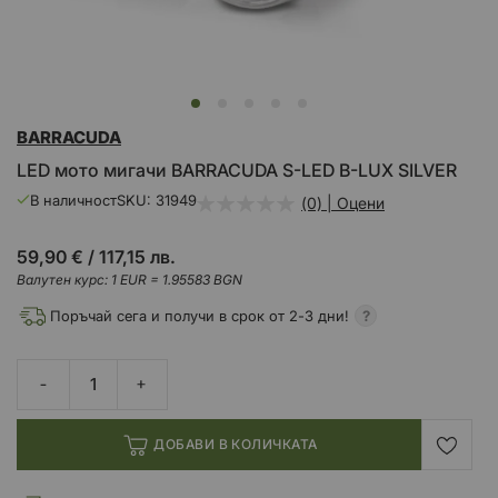
Преминете
BARRACUDA
към
началото
LED мото мигачи BARRACUDA S-LED B-LUX SILVER
на
галерия
В наличност
SKU
31949
(0) | Оцени
със
снимки
59,90 €
/
117,15 лв.
Валутен курс: 1 EUR = 1.95583 BGN
Поръчай сега и получи в срок от 2-3 дни!
ДОБАВИ В КОЛИЧКАТА