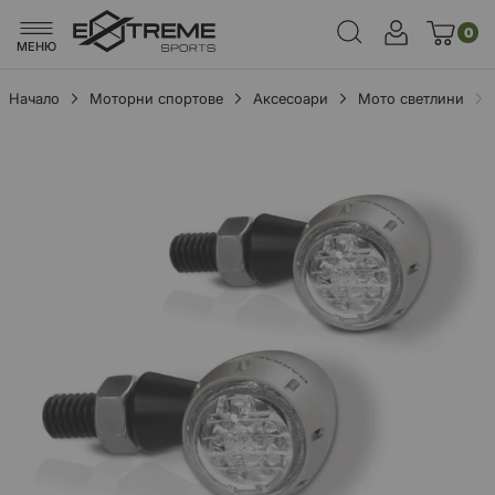
0
МЕНЮ
Начало
Моторни спортове
Аксесоари
Мото светлини
Преминете
към
края
на
галерията
на
изображенията