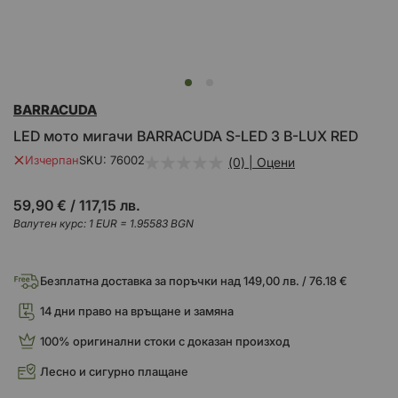
Преминете
BARRACUDA
към
началото
LED мото мигачи BARRACUDA S-LED 3 B-LUX RED
на
галерия
Изчерпан
SKU
76002
(0) | Оцени
със
снимки
59,90 €
/
117,15 лв.
Валутен курс: 1 EUR = 1.95583 BGN
Безплатна доставка за поръчки над 149,00 лв. / 76.18 €
14 дни право на връщане и замяна
100% оригинални стоки с доказан произход
Лесно и сигурно плащане