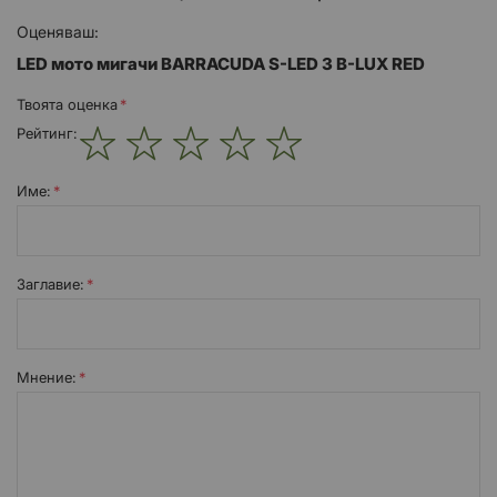
Оценяваш:
LED мото мигачи BARRACUDA S-LED 3 B-LUX RED
Твоята оценка
Рейтинг:
1
2
3
4
5
star
stars
stars
stars
stars
Име:
Заглавиe:
Мнение: