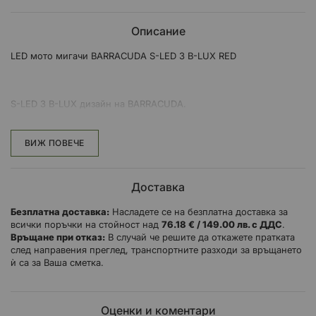
Описание
LED мото мигачи BARRACUDA S-LED 3 B-LUX RED
S-LED 3 B-LUX дизайн на BARRACUDA.
S-LED 3 са универсални мигачи чийто E индикатори са
облечени в АЛУМИНИЙ и използват технологията SEQUENTIAL
ВИЖ ПОВЕЧЕ
LED. Те са част от серията BARRACUDA LUXURY PROJECT,
наречена B-LUX.
Доставка
S-LED 3 се характеризират със
Безплатна доставка:
Насладете се на безплатна доставка за
специални и изискани линии
всички поръчки на стойност над
76.18 € / 149.00 лв. с ДДС
.
Връщане при отказ:
В случай че решите да откажете пратката
с елегантни покрития
след направения преглед, транспортните разходи за връщането
с футуристичен дизайн
ѝ са за Ваша сметка.
с намалени размери.
Оценки и коментари