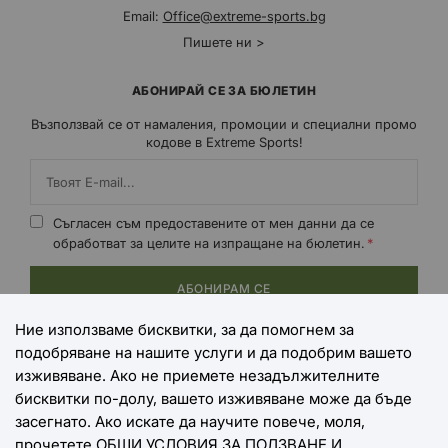
Email:
Office@extreme-sports.bg
Пишете ни >
АБОНИРАЙ СЕ ЗА БЮЛЕТИН
Възползвай се от намаления, промоции и специални промо
кодове в Extreme Sports!
Съгласен съм предоставените от мен данни да се
обработват за целите на изпращане на бюлетин.
АБОНИРАМ СЕ
Ние използваме бисквитки, за да помогнем за
подобряване на нашите услуги и да подобрим вашето
НАЧИНИ НА ПЛАЩАНЕ
изживяване. Ако не приемете незадължителните
бисквитки по-долу, вашето изживяване може да бъде
засегнато. Ако искате да научите повече, моля,
прочетете
ОБЩИ УСЛОВИЯ ЗА ПОЛЗВАНЕ И