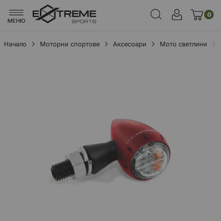
0
МЕНЮ
Начало
Моторни спортове
Аксесоари
Мото светлини
Преминете
към
края
на
галерията
на
изображенията