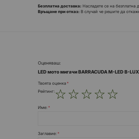
M-LED се характеризират със
Безплатна доставка:
Насладете се на безплатна 
Връщане при отказ:
В случай че решите да откаже
специални и изискани линии
елегантни покрития
футуристичен дизайн
намалени размери (само 26 мм)
M-LED B-LUX се продават в комплект по два броя.
Оценяваш:
LED мото мигачи BARRACUDA M-LED B-LUX
Твоята оценка
Рейтинг:
1
2
3
4
5
star
stars
stars
stars
stars
Име:
Заглавиe: