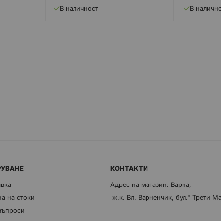
В наличност
В наличн
РУВАНЕ
КОНТАКТИ
авка
Адрес на магазин: Варна,
а на стоки
ж.к. Вл. Варненчик, бул." Трети М
 въпроси