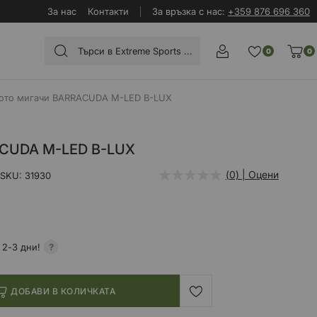
За нас
Контакти
За връзка с нас:
+359 876 696 360
0
0
ото мигачи BARRACUDA M-LED B-LUX
ACUDA M-LED B-LUX
(0) | Оцени
SKU
31930
 2-3 дни!
ДОБАВИ В КОЛИЧКАТА