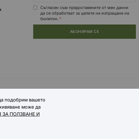
Съгласен съм предоставените от мен данни
0ч
да се обработват за целите на изпращане на
бюлетин.
АБОНИРАМ СЕ
 да подобрим вашето
зживяване може да
 ЗА ПОЛЗВАНЕ И
Онлайн магазин от