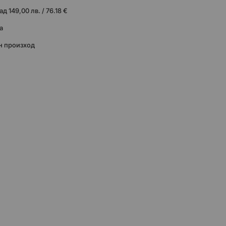
 149,00 лв. / 76.18 €
а
н произход