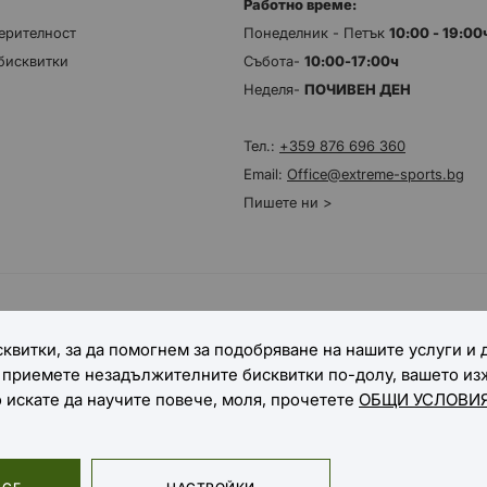
Работно време:
ерителност
Понеделник - Петък
10:00 - 19:0
бисквитки
Събота-
10:00-17:00ч
Неделя-
ПОЧИВЕН ДЕН
Тел.:
+359 876 696 360
Email:
Office@extreme-sports.bg
Пишете ни >
НАЧИНИ НА ДОСТАВКА
квитки, за да помогнем за подобряване на нашите услуги и
е приемете незадължителните бисквитки по-долу, вашето и
о искате да научите повече, моля, прочетете
ОБЩИ УСЛОВИЯ