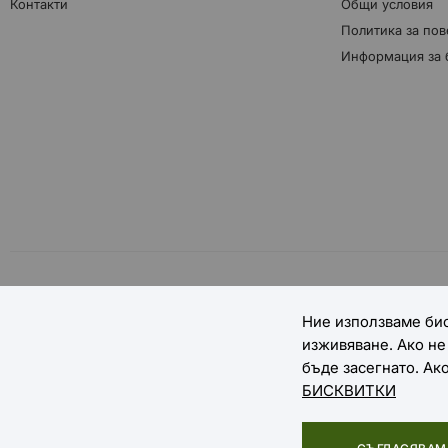
Контакти
Общи условия
Политика за пов
Информация за 
НАЧИНИ НА ПЛАЩАНЕ
Ние използваме бис
изживяване. Ако н
бъде засегнато. Ак
БИСКВИТКИ
Copyright © 2025 EXTREME SPORTS