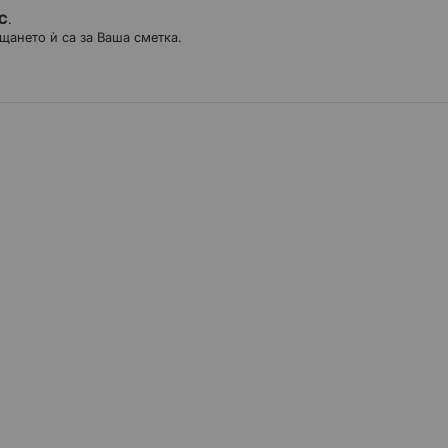
ДС
.
щането ѝ са за Ваша сметка.