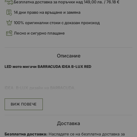
Безплатна доставка за поръчки над 149,00 лв. / 76.18 €
14 дни право на връщане и замяна
100% оригинални стоки с доказан произход
Лесно и сигурно плащане
Описание
LED мото мигачи BARRACUDA IDEA B-LUX RED
IDEA B-LUX дизайн на BARRACUDA.
IDEA са универсални мигачи чийто E индикатори са облечени в
АЛУМИНИЙ.
ВИЖ ПОВЕЧЕ
Доставка
Те са част от серията BARRACUDA LUXURY PROJECT, наречена
B-LUX.
Безплатна доставка:
Насладете се на безплатна доставка за