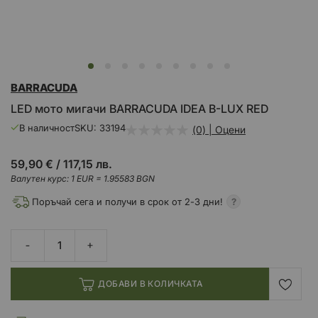
Преминете
BARRACUDA
към
началото
LED мото мигачи BARRACUDA IDEA B-LUX RED
на
галерия
В наличност
SKU
33194
(0) | Оцени
със
снимки
59,90 €
/
117,15 лв.
Валутен курс: 1 EUR = 1.95583 BGN
Поръчай сега и получи в срок от 2-3 дни!
ДОБАВИ В КОЛИЧКАТА