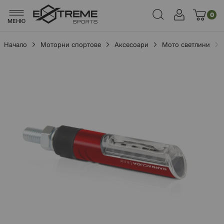
0
МЕНЮ
Начало
Моторни спортове
Аксесоари
Мото светлини
Преминете
към
края
на
галерията
на
изображенията