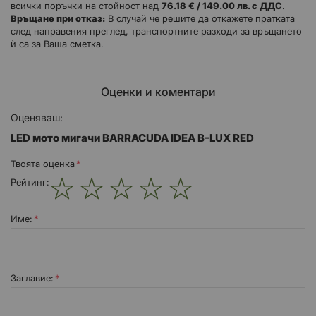
всички поръчки на стойност над
76.18 € / 149.00 лв. с ДДС
.
Връщане при отказ:
В случай че решите да откажете пратката
след направения преглед, транспортните разходи за връщането
IDEA се характеризират със
ѝ са за Ваша сметка.
футуристични линии.
малки размери.
авангарден дизайн.
Оценки и коментари
Оценяваш:
LED мото мигачи BARRACUDA IDEA B-LUX RED
IDEA B-LUX се продават в комплект по два броя.
Твоята оценка
Рейтинг:
1
2
3
4
5
star
stars
stars
stars
stars
Име:
Заглавиe: