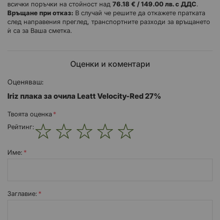
всички поръчки на стойност над
76.18 € / 149.00 лв. с ДДС
.
Връщане при отказ:
В случай че решите да откажете пратката
след направения преглед, транспортните разходи за връщането
ѝ са за Ваша сметка.
Оценки и коментари
Оценяваш:
Iriz плака за очила Leatt Velocity-Red 27%
Твоята оценка
Рейтинг:
1
2
3
4
5
star
stars
stars
stars
stars
Име:
Заглавиe: