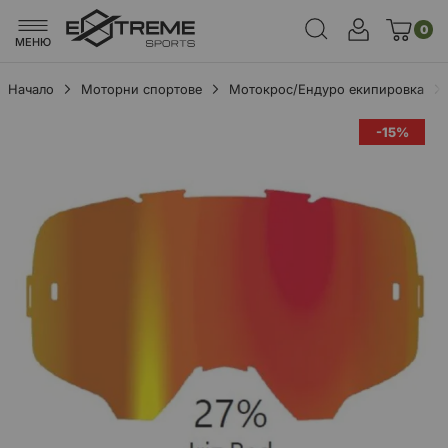
0
МЕНЮ
Начало
Моторни спортове
Мотокрос/Ендуро екипировка
Преминете
-15%
към
края
на
галерията
на
изображенията