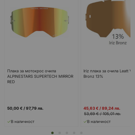
Плака за мотокрос очила
Iriz плака за очила Leatt Vel
ALPINESTARS SUPERTECH MIRROR
Bronz 13%
RED
Промо
50,00 €
/
97,79 лв.
45,63 €
/
89,24 лв.
цена
53,69 €
/
105,01 лв.
В наличност
В наличност