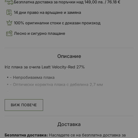
Безплатна доставка за поръчки над 149,00 лв. / 76.18 €
14 дни право на връщане и замяна
100% оригинални стоки с доказан произход
Лесно и сигурно плащане
Описание
Iriz плака за очила Leatt Velocity-Red 27%
- Непробиваема плака
- Оптически коректна плака с дебелина 2,7 мм
- Огледално покритие Iriz
ВИЖ ПОВЕЧЕ
- Постоянна функция против замъгляване, вградена във
вътрешния полимер на плаката
- Възможност за поставяне на флипери
Доставка
- Светлинна пропускливост от 22 до 60% (VLT)
Безплатна доставка:
Насладете се на безплатна доставка за