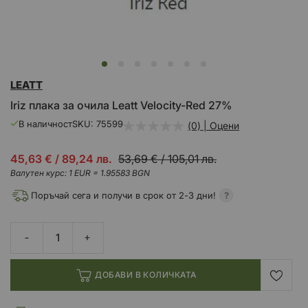
Преминете
LEATT
към
началото
Iriz плака за очила Leatt Velocity-Red 27%
на
галерия
В наличност
SKU
75599
(0) | Оцени
със
снимки
Промо
45,63 €
/
89,24 лв.
53,69 €
/
105,01 лв.
цена
Валутен курс: 1 EUR = 1.95583 BGN
Поръчай сега и получи в срок от 2-3 дни!
ДОБАВИ В КОЛИЧКАТА