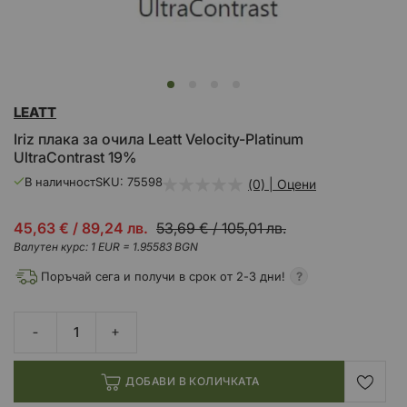
Преминете
LEATT
към
началото
Iriz плака за очила Leatt Velocity-Platinum
на
UltraContrast 19%
галерия
със
В наличност
SKU
75598
(0) | Оцени
снимки
Промо
45,63 €
/
89,24 лв.
53,69 €
/
105,01 лв.
цена
Валутен курс: 1 EUR = 1.95583 BGN
Поръчай сега и получи в срок от 2-3 дни!
ДОБАВИ В КОЛИЧКАТА