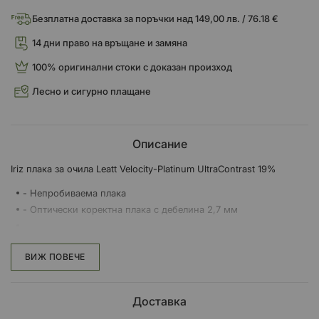
Безплатна доставка за поръчки над 149,00 лв. / 76.18 €
14 дни право на връщане и замяна
100% оригинални стоки с доказан произход
Лесно и сигурно плащане
Описание
Iriz плака за очила Leatt Velocity-Platinum UltraContrast 19%
- Непробиваема плака
- Оптически коректна плака с дебелина 2,7 мм
- Огледално покритие Iriz
ВИЖ ПОВЕЧЕ
- Постоянна функция против замъгляване, вградена във
вътрешния полимер на плаката
- Възможност за поставяне на флипери
Доставка
- Светлинна пропускливост от 22 до 60% (VLT)