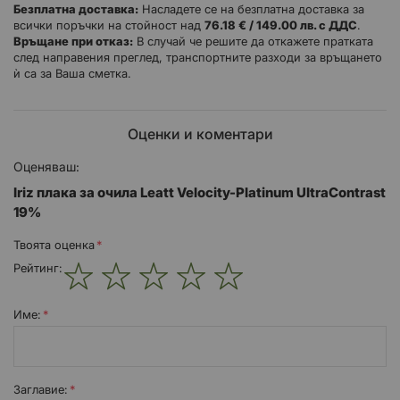
Безплатна доставка:
Насладете се на безплатна доставка за
всички поръчки на стойност над
76.18 € / 149.00 лв. с ДДС
.
Връщане при отказ:
В случай че решите да откажете пратката
след направения преглед, транспортните разходи за връщането
ѝ са за Ваша сметка.
Оценки и коментари
Оценяваш:
Iriz плака за очила Leatt Velocity-Platinum UltraContrast
19%
Твоята оценка
Рейтинг:
1
2
3
4
5
star
stars
stars
stars
stars
Име:
Заглавиe: