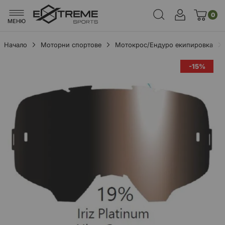
0
МЕНЮ
Начало
Моторни спортове
Мотокрос/Ендуро екипировка
Преминете
-15%
към
края
на
галерията
на
изображенията