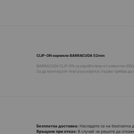
към
началото
на
галерия
със
снимки
CLIP-ON кормило BARRACUDA 52mm
BARRACUDA CLIP ON са изработени от олекотен ERG
За да монтирате тези ръкохватки, първо трябва да
Безплатна доставка:
Насладете се на безплатна 
Връщане при отказ:
В случай че решите да откаже