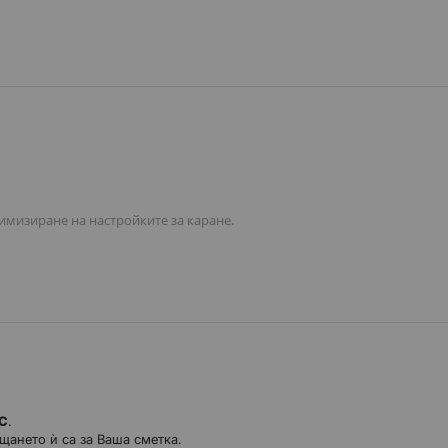
имизиране на настройките за каране.
ДС
.
щането ѝ са за Ваша сметка.