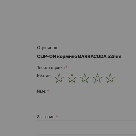
Оценяваш:
CLIP-ON кормило BARRACUDA 52mm
Твоята оценка
Рейтинг:
1
2
3
4
5
star
stars
stars
stars
stars
Име:
Заглавиe: