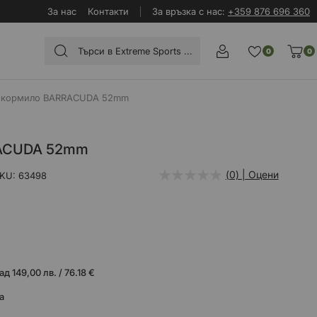
За нас
Контакти
За връзка с нас:
+359 876 696 360
0
0
 кормило BARRACUDA 52mm
RACUDA 52mm
(0) | Оцени
KU
63498
 149,00 лв. / 76.18 €
а