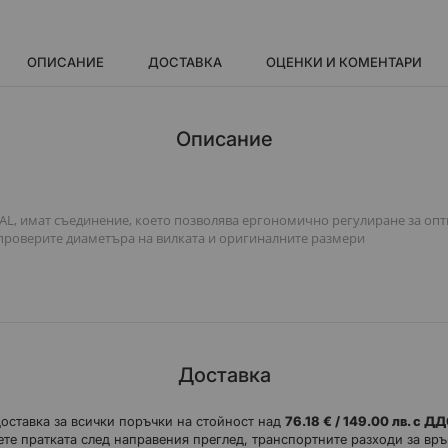
ОПИСАНИЕ
ДОСТАВКА
ОЦЕНКИ И КОМЕНТАРИ
Описание
AL, имат съединение, което позволява ергономично регулиране за опт
 проверите диаметъра на вилката и оригиналните размери
Доставка
доставка за всички поръчки на стойност над
76.18 € / 149.00 лв. с Д
те пратката след направения преглед, транспортните разходи за връ