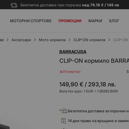
Безплатна доставка при поръчка
над 76.18 € / 149 лв
МОТОРНИ СПОРТОВЕ
ПРОМОЦИИ
МАРКИ
БЛОГ
ве
Аксесоари
Мото кормила
CLIP-ON кормила
CLIP-ON
BARRACUDA
CLIP-ON кормило BAR
Изчерпан
S
149,90 €
/
293,18 лв.
Валутен курс: 1 EUR = 1.95583 BGN
Безплатна доставка за поръчки над
14 дни право на връщане и замян