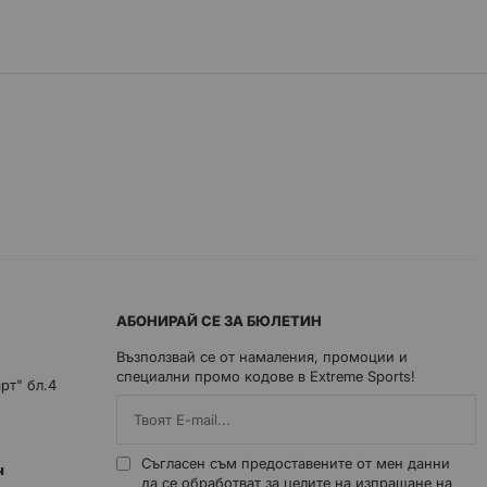
АБОНИРАЙ СЕ ЗА БЮЛЕТИН
Възползвай се от намаления, промоции и
специални промо кодове в Extreme Sports!
арт" бл.4
Съгласен съм предоставените от мен данни
0ч
да се обработват за целите на изпращане на