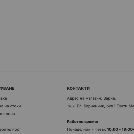
РУВАНЕ
КОНТАКТИ
авка
Адрес на магазин: Варна,
а на стоки
ж.к. Вл. Варненчик, бул." Трети М
 въпроси
Работно време:
ерителност
Понеделник - Петък
10:00 - 19:0