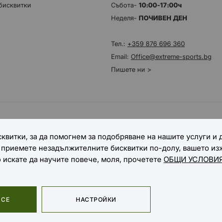
бисквитки
Събота-
10:00-17:00ч
Неделя-
ПОЧИВЕН ДЕН
Тел.:
+359 876 696 360
Email:
Office@extreme-sports.bg
Пишете ни >
НАЧИНИ НА ДОСТАВКА
квитки, за да помогнем за подобряване на нашите услуги и
е приемете незадължителните бисквитки по-долу, вашето и
о искате да научите повече, моля, прочетете
ОБЩИ УСЛОВИЯ
 СЕ
НАСТРОЙКИ