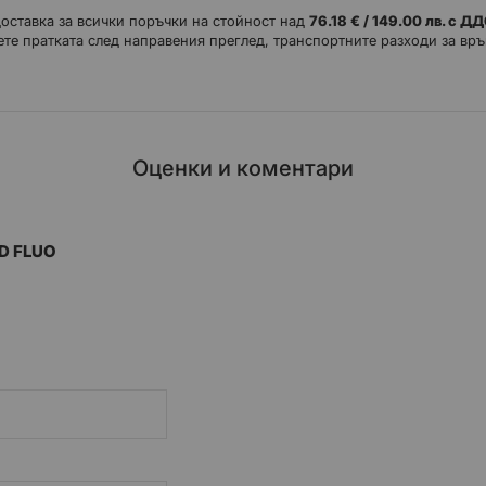
 нива на гъвкавост.
доставка за всички поръчки на стойност над
76.18 € / 149.00 лв. с Д
брена износоустойчивост при удар, като същевременно се осигурява 
те пратката след направения преглед, транспортните разходи за връ
цията и въздушния поток за допълнителна дишаемост.
р за подобрено естествено движение отпред и отзад.
материя с TPU над инжектиране за подобрена устойчивост.
от медиалната страна за повишена устойчивост на износване и под
Оценки и коментари
D FLUO