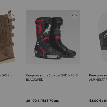
NORE2 -
Спортни мото ботуши XPD XP6-S
Резервни п
BLACK/RED
ALPINESTA
301,00 €
/
588,70 лв.
43,00 €
/
8