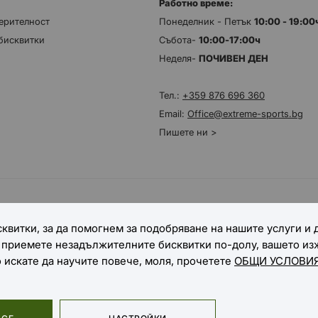
Работно време:
ерителност
Понеделник - Петък
10:00 - 19:0
бисквитки
Събота-
10:00-17:00ч
Неделя-
ПОЧИВЕН ДЕН
Тел.:
+359 876 696 360
Email:
Office@extreme-sports.bg
Пишете ни >
НАЧИНИ НА ДОСТАВКА
квитки, за да помогнем за подобряване на нашите услуги и
е приемете незадължителните бисквитки по-долу, вашето и
о искате да научите повече, моля, прочетете
ОБЩИ УСЛОВИЯ