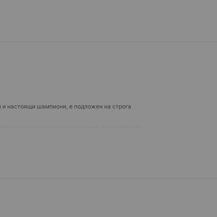
ши и настоящи шампиони, е подложен на строга
stars във висшия клас състезания, включват нов
дбедрица, нов плъзгач за подбедрицата и нов вътрешен
тойчивостта на износване в ключова област.
е.
ция за оптимална дишаемост и устойчивост на