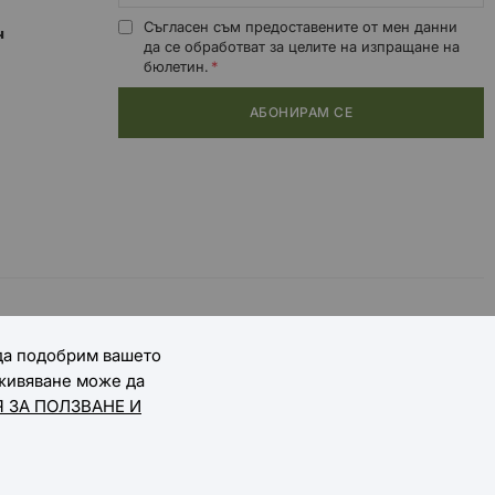
Съгласен съм предоставените от мен данни
0ч
да се обработват за целите на изпращане на
бюлетин.
АБОНИРАМ СЕ
 да подобрим вашето
зживяване може да
 ЗА ПОЛЗВАНЕ И
Онлайн магазин от