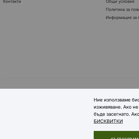
Контакти
Общи условия
Политика за пов
Информация за 
НАЧИНИ НА ПЛАЩАНЕ
Ние използваме бис
изживяване. Ако н
бъде засегнато. Ак
БИСКВИТКИ
Copyright © 2025 EXTREME SPORTS