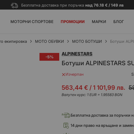
Безплатна доставка при поръчка
над 76.18 € / 149 лв
МОТОРНИ СПОРТОВЕ
ПРОМОЦИИ
МАРКИ
БЛОГ
о екипировка
МОТО ОБУВКИ
МОТО БОТУШИ
Ботуши ALP
ALPINESTARS
-5%
Ботуши ALPINESTARS S
Изчерпан
S
Промо
563,44 €
/
1 101,99 лв.
5
цена
Валутен курс: 1 EUR = 1.95583 BGN
Безплатна доставка за поръчки над
14 дни право на връщане и замян