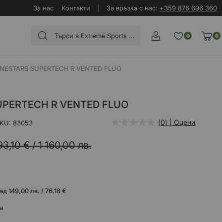
За нас
Контакти
За връзка с нас:
+359 876 696 360
0
0
INESTARS SUPERTECH R VENTED FLUO
UPERTECH R VENTED FLUO
(0) | Оцени
KU
83053
93,10 €
/
1 160,00 лв.
 149,00 лв. / 76.18 €
а