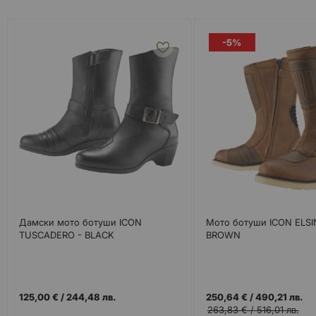
-5%
Дамски мото ботуши ICON
Мото ботуши ICON ELSI
TUSCADERO - BLACK
BROWN
125,00 €
/
244,48 лв.
250,64 €
/
490,21 лв.
263,83 €
/
516,01 лв.