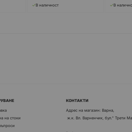
В наличност
В наличн
РУВАНЕ
КОНТАКТИ
авка
Адрес на магазин: Варна,
а на стоки
ж.к. Вл. Варненчик, бул." Трети М
 въпроси