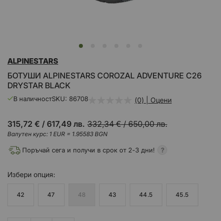
Преминете
ALPINESTARS
към
началото
БОТУШИ ALPINESTARS COROZAL ADVENTURE C26
на
DRYSTAR BLACK
галерия
със
В наличност
SKU
86708
(0) | Оцени
снимки
315,72 €
/
617,49 лв.
332,34 €
/
650,00 лв.
Валутен курс: 1 EUR = 1.95583 BGN
Поръчай сега и получи в срок от 2-3 дни!
Избери
опция
42
47
48
43
44.5
45.5