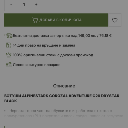
ДОБАВИ В КОЛИЧКАТА
Безплатна доставка за поръчки над 149,00 лв. / 76.18 €
14 дни право на връщане и замяна
100% оригинални стоки с доказан произход
Лесно и сигурно плащане
Описание
БОТУШИ ALPINESTARS COROZAL ADVENTURE C26 DRYSTAR
BLACK
Черната горна част на обувките е изработена от кожа с
полиуретаново (PU) покритие и висок среден панел от велурена
кожа за по-добро сцепление