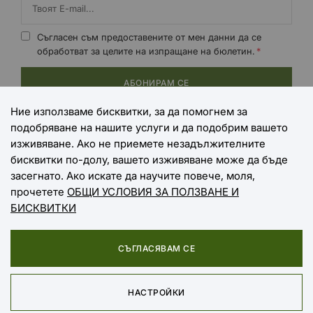
Съгласен съм предоставените от мен данни да се
обработват за целите на изпращане на бюлетин.
АБОНИРАМ СЕ
Ние използваме бисквитки, за да помогнем за
подобряване на нашите услуги и да подобрим вашето
НАЧИНИ НА ПЛАЩАНЕ
изживяване. Ако не приемете незадължителните
бисквитки по-долу, вашето изживяване може да бъде
засегнато. Ако искате да научите повече, моля,
прочетете
ОБЩИ УСЛОВИЯ ЗА ПОЛЗВАНЕ И
НАЧИНИ НА ДОСТАВКА
БИСКВИТКИ
СЪГЛАСЯВАМ СЕ
Copyright © 2025 EXTREME SPORTS
НАСТРОЙКИ
Онлайн магазин от