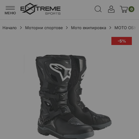
0
МЕНЮ
Начало
Моторни спортове
Мото екипировка
МОТО ОБУ
Преминете
-5%
към
края
на
галерията
на
изображенията