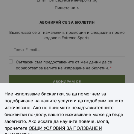
Email:
Office@extreme-sports.bg
Пишете ни >
АБОНИРАЙ СЕ ЗА БЮЛЕТИН
Възползвай се от намаления, промоции и специални промо
кодове в Extreme Sports!
Съгласен съм предоставените от мен данни да се
обработват за целите на изпращане на бюлетин.
АБОНИРАМ СЕ
Ние използваме бисквитки, за да помогнем за
подобряване на нашите услуги и да подобрим вашето
НАЧИНИ НА ПЛАЩАНЕ
изживяване. Ако не приемете незадължителните
бисквитки по-долу, вашето изживяване може да бъде
засегнато. Ако искате да научите повече, моля,
прочетете
ОБЩИ УСЛОВИЯ ЗА ПОЛЗВАНЕ И
НАЧИНИ НА ДОСТАВКА