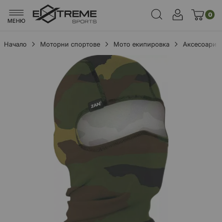
0
МЕНЮ
Начало
Моторни спортове
Мото екипировка
Аксесоари
Преминете
към
края
на
галерията
на
изображенията