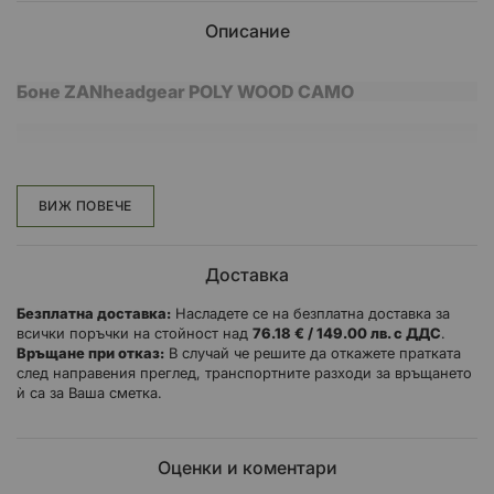
Описание
Боне ZANheadgear POLY WOOD CAMO
универсален размер
плоски шевове за по-добър комфорт
ВИЖ ПОВЕЧЕ
полиестер
Доставка
Безплатна доставка:
Насладете се на безплатна доставка за
всички поръчки на стойност над
76.18 € / 149.00 лв. с ДДС
.
Връщане при отказ:
В случай че решите да откажете пратката
след направения преглед, транспортните разходи за връщането
ѝ са за Ваша сметка.
Оценки и коментари