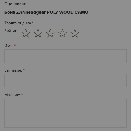
Оценяваш:
Боне ZANheadgear POLY WOOD CAMO
Твоята оценка
Рейтинг:
1
2
3
4
5
star
stars
stars
stars
stars
Име:
Заглавиe:
Мнение: