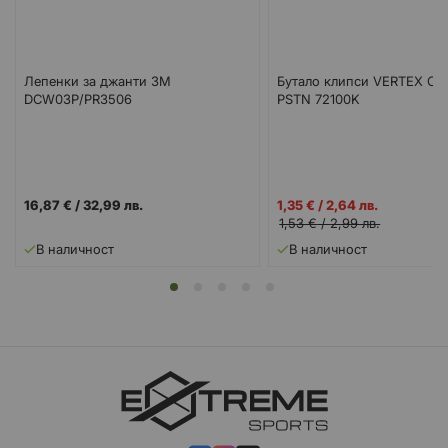
Лепенки за джанти 3M
Бутало клипси VERTEX CIR
DCW03P/PR3506
PSTN 72100K
Промо
16,87 €
/
32,99 лв.
1,35 €
/
2,64 лв.
цена
1,53 €
/
2,99 лв.
В наличност
В наличност