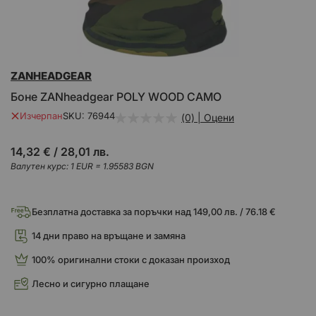
Преминете
ZANHEADGEAR
към
началото
Боне ZANheadgear POLY WOOD CAMO
на
галерия
Изчерпан
SKU
76944
(0) | Оцени
със
снимки
14,32 €
/
28,01 лв.
Валутен курс: 1 EUR = 1.95583 BGN
Безплатна доставка за поръчки над 149,00 лв. / 76.18 €
14 дни право на връщане и замяна
100% оригинални стоки с доказан произход
Лесно и сигурно плащане