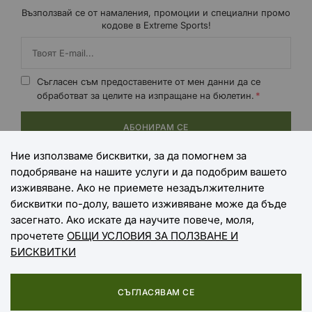
Възползвай се от намаления, промоции и специални промо
кодове в Extreme Sports!
Съгласен съм предоставените от мен данни да се
обработват за целите на изпращане на бюлетин.
АБОНИРАМ СЕ
Ние използваме бисквитки, за да помогнем за
подобряване на нашите услуги и да подобрим вашето
НАЧИНИ НА ПЛАЩАНЕ
изживяване. Ако не приемете незадължителните
бисквитки по-долу, вашето изживяване може да бъде
засегнато. Ако искате да научите повече, моля,
прочетете
ОБЩИ УСЛОВИЯ ЗА ПОЛЗВАНЕ И
НАЧИНИ НА ДОСТАВКА
БИСКВИТКИ
СЪГЛАСЯВАМ СЕ
Copyright © 2025 EXTREME SPORTS