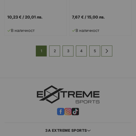
10,23 €
/
20,01 лв.
7,67 €
/
15,00 лв.
В наличност
В наличност
Страница
В
Страница
Страница
Страница
Страница
Страница
Напред
1
2
3
4
5
момента
четете
страница
ЗА EXTREME SPORTS