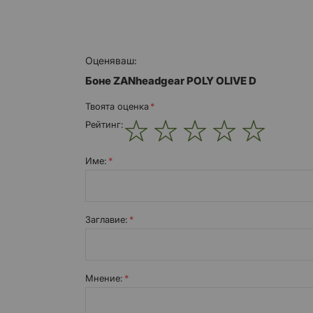
Оценяваш:
Боне ZANheadgear POLY OLIVE D
Твоята оценка
Рейтинг:
1
2
3
4
5
star
stars
stars
stars
stars
Име:
Заглавиe:
Мнение: