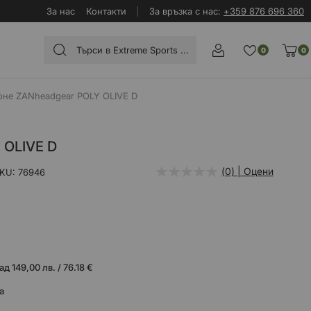
За нас
Контакти
За връзка с нас:
+359 876 696 360
0
0
оне ZANheadgear POLY OLIVE D
 OLIVE D
(0) | Оцени
SKU
76946
 149,00 лв. / 76.18 €
а