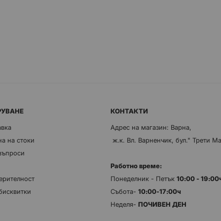
РУВАНЕ
КОНТАКТИ
авка
Адрес на магазин: Варна,
а на стоки
ж.к. Вл. Варненчик, бул." Трети М
 въпроси
Работно време:
ерителност
Понеделник - Петък
10:00 - 19:0
бисквитки
Събота-
10:00-17:00ч
Неделя-
ПОЧИВЕН ДЕН