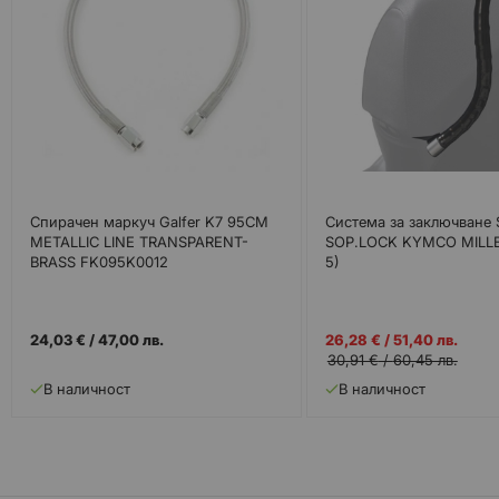
Спирачен маркуч Galfer K7 95CM
Система за заключване 
METALLIC LINE TRANSPARENT-
SOP.LOCK KYMCO MILLER
BRASS FK095K0012
5)
Промо
24,03 €
/
47,00 лв.
26,28 €
/
51,40 лв.
цена
30,91 €
/
60,45 лв.
В наличност
В наличност