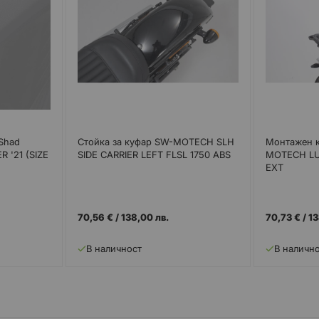
Shad
Стойка за куфар SW-MOTECH SLH
Монтажен к
 '21 (SIZE
SIDE CARRIER LEFT FLSL 1750 ABS
MOTECH L
EXT
70,56 €
/
138,00 лв.
70,73 €
/
13
В наличност
В наличн