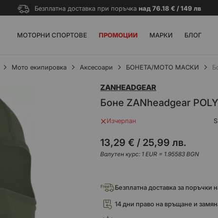
Безплатна доставка при поръчка
над 76.18 € / 149 лв
МОТОРНИ СПОРТОВЕ
ПРОМОЦИИ
МАРКИ
БЛОГ
Мото екипировка
Аксесоари
БОНЕТА/МОТО МАСКИ
Б
ZANHEADGEAR
Боне ZANheadgear POLY
Изчерпан
13,29 €
/
25,99 лв.
Валутен курс: 1 EUR = 1.95583 BGN
Безплатна доставка за поръчки над
14 дни право на връщане и замян