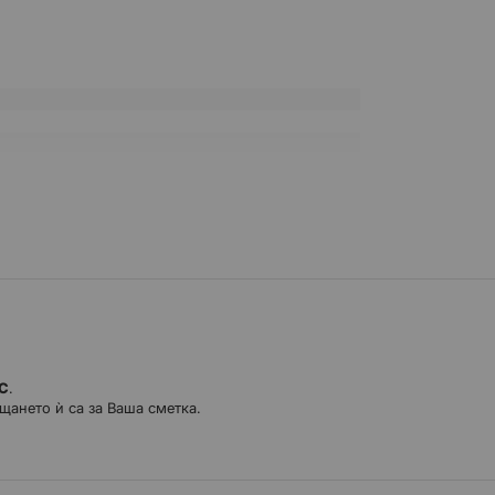
ДС
.
щането ѝ са за Ваша сметка.