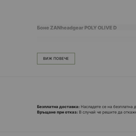
Боне ZANheadgear POLY OLIVE D
универсален размер
плоски шевове за по-добър комфорт
ВИЖ ПОВЕЧЕ
полиестер
Безплатна доставка:
Насладете се на безплатна 
Връщане при отказ:
В случай че решите да откаже