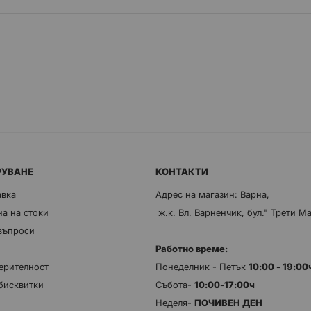
РУВАНЕ
КОНТАКТИ
авка
Адрес на магазин: Варна,
а на стоки
ж.к. Вл. Варненчик, бул." Трети М
 въпроси
Работно време:
ерителност
Понеделник - Петък
10:00 - 19:0
бисквитки
Събота-
10:00-17:00ч
Неделя-
ПОЧИВЕН ДЕН