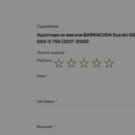
Оценяваш:
Адаптери за мигачи BARRACUDA Suzuki GS
GSX-S 750 (2017-2020)
Твоята оценка
Рейтинг:
1
2
3
4
5
star
stars
stars
stars
stars
Име:
Заглавиe:
Мнение: