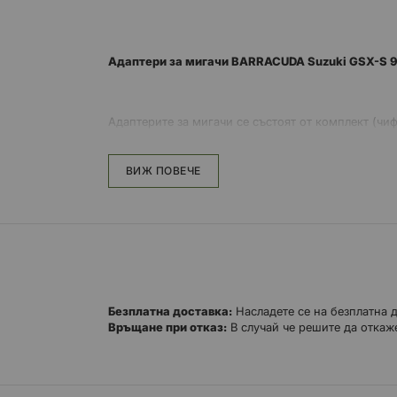
Адаптери за мигачи BARRACUDA Suzuki GSX-S 9
Адаптерите за мигачи се състоят от комплект (ч
ВИЖ ПОВЕЧЕ
Безплатна доставка:
Насладете се на безплатна 
Връщане при отказ:
В случай че решите да откаже