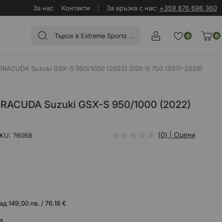
За нас
Контакти
За връзка с нас:
+359 876 696 360
0
0
RRACUDA Suzuki GSX-S 950/1000 (2022) GSX-S 750 (2017-2020)
RRACUDA Suzuki GSX-S 950/1000 (2022)
(0) | Оцени
SKU
76068
 149,00 лв. / 76.18 €
а