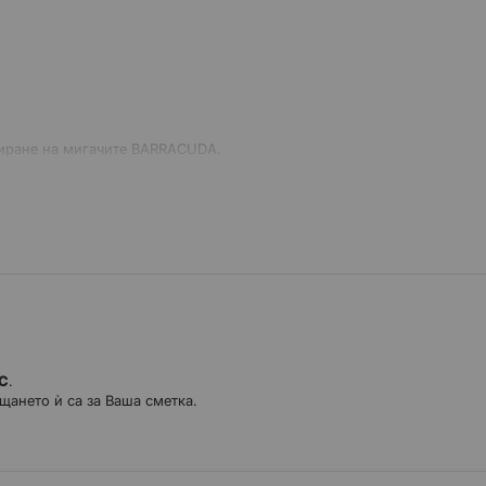
ксиране на мигачите BARRACUDA.
ДС
.
щането ѝ са за Ваша сметка.