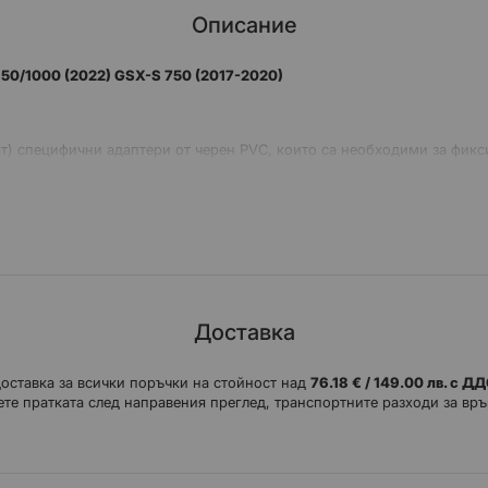
Описание
50/1000 (2022) GSX-S 750 (2017-2020)
ифт) специфични адаптери от черен PVC, които са необходими за фи
Доставка
доставка за всички поръчки на стойност над
76.18 € / 149.00 лв. с Д
те пратката след направения преглед, транспортните разходи за връ