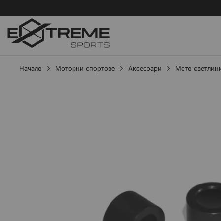
Начало
Моторни спортове
Аксесоари
Мото светлин
Преминете
към
края
на
галерията
на
изображенията