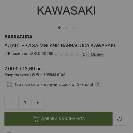
Преминете
BARRACUDA
към
началото
АДАПТЕРИ ЗА МИГАЧИ BARRACUDA KAWASAKI
на
галерия
В наличност
SKU
50285
(0) | Оцени
със
снимки
7,00 €
/
13,69 лв.
Валутен курс: 1 EUR = 1.95583 BGN
Поръчай сега и получи в срок от 2-3 дни!
ДОБАВИ В КОЛИЧКАТА