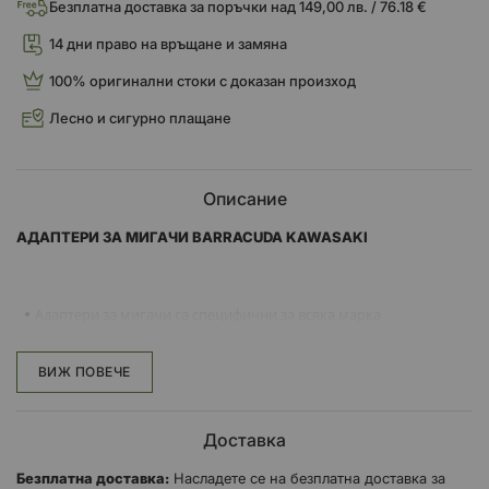
Безплатна доставка за поръчки над 149,00 лв. / 76.18 €
14 дни право на връщане и замяна
100% оригинални стоки с доказан произход
Лесно и сигурно плащане
Описание
АДАПТЕРИ ЗА МИГАЧИ BARRACUDA KAWASAKI
Адаптери за мигачи са специфични за всяка марка
мотоциклети и се използват за покриване на отворите на
оригиналните мигачи.
ВИЖ ПОВЕЧЕ
Продават се в комплект от 4 броя
Доставка
Безплатна доставка:
Насладете се на безплатна доставка за