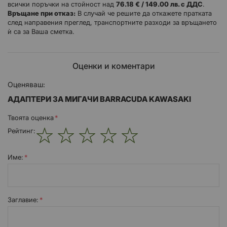
всички поръчки на стойност над
76.18 € / 149.00 лв. с ДДС
.
Връщане при отказ:
В случай че решите да откажете пратката
след направения преглед, транспортните разходи за връщането
ѝ са за Ваша сметка.
Оценки и коментари
Оценяваш:
АДАПТЕРИ ЗА МИГАЧИ BARRACUDA KAWASAKI
Твоята оценка
Рейтинг:
1
2
3
4
5
star
stars
stars
stars
stars
Име:
Заглавиe: