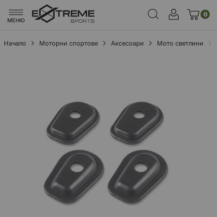
0
МЕНЮ
Начало
Моторни спортове
Аксесоари
Мото светлини
Преминете
към
края
на
галерията
на
изображенията