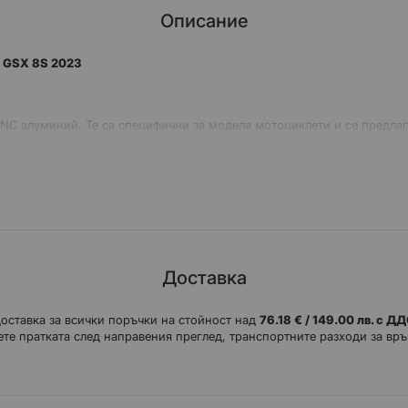
Описание
 GSX 8S 2023
NC алуминий. Те са специфични за модела мотоциклети и се предлага
страницата с инструкции (вижте под снимката). Цената е за комплект
Доставка
доставка за всички поръчки на стойност над
76.18 € / 149.00 лв. с Д
те пратката след направения преглед, транспортните разходи за връ