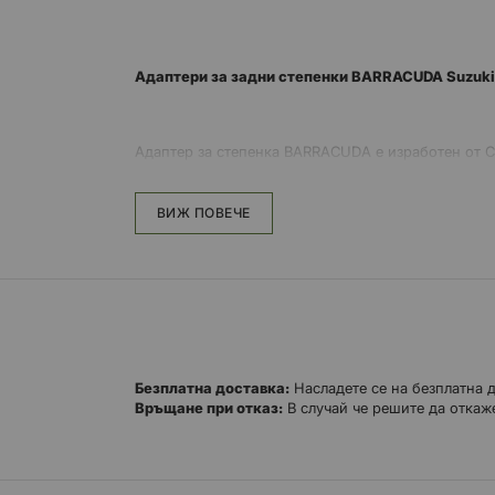
Адаптери за задни степенки BARRACUDA Suzuki
Адаптер за степенка BARRACUDA е изработен от C
консултирате за съвместимостта и кодовете на уеб
ВИЖ ПОВЕЧЕ
Безплатна доставка:
Насладете се на безплатна 
Връщане при отказ:
В случай че решите да откаже