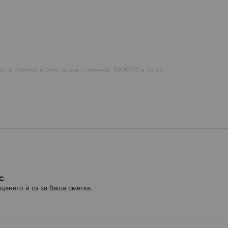
т в предна и/или задна степенка. ВАЖНО е да се
 от 2 броя.
ДС
.
щането ѝ са за Ваша сметка.