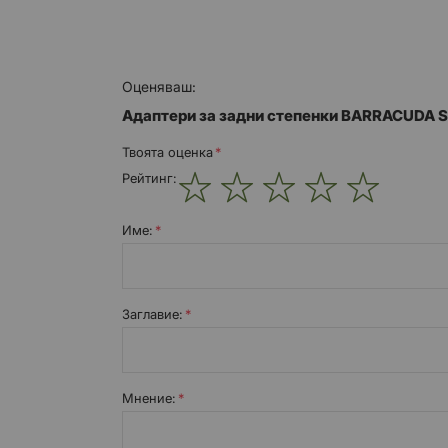
Оценяваш:
Адаптери за задни степенки BARRACUDA S
Твоята оценка
Рейтинг:
1
2
3
4
5
star
stars
stars
stars
stars
Име:
Заглавиe:
Мнение: