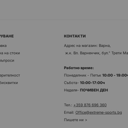
РУВАНЕ
КОНТАКТИ
авка
Адрес на магазин: Варна,
а на стоки
ж.к. Вл. Варненчик, бул." Трети М
 въпроси
Работно време:
ерителност
Понеделник - Петък
10:00 - 19:0
бисквитки
Събота-
10:00-17:00ч
Неделя-
ПОЧИВЕН ДЕН
Тел.:
+359 876 696 360
Email:
Office@extreme-sports.bg
Пишете ни >