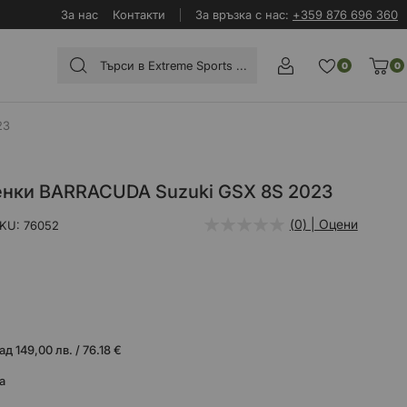
За нас
Контакти
За връзка с нас:
+359 876 696 360
0
0
23
пенки BARRACUDA Suzuki GSX 8S 2023
(0) | Оцени
SKU
76052
 149,00 лв. / 76.18 €
а