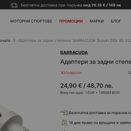
Безплатна доставка при поръчка
над 76.18 € / 149 лв
МОТОРНИ СПОРТОВЕ
ПРОМОЦИИ
МАРКИ
БЛОГ
ачало
Адаптери за задни степенки BARRACUDA Suzuki GSX 8S 20
BARRACUDA
Адаптери за задни сте
Изчерпан
24,90 €
/
48,70 лв.
Валутен курс: 1 EUR = 1.95583 BGN
Безплатна доставка за поръчки над
14 дни право на връщане и замян