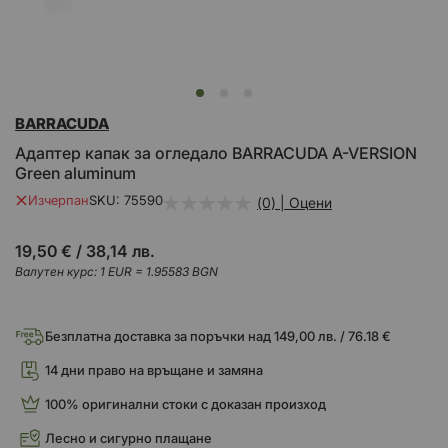
Преминете
BARRACUDA
към
началото
Адаптер капак за огледало BARRACUDA A-VERSION
на
Green aluminum
галерия
със
Изчерпан
SKU
75590
(0) | Оцени
снимки
19,50 €
/
38,14 лв.
Валутен курс: 1 EUR = 1.95583 BGN
Безплатна доставка за поръчки над 149,00 лв. / 76.18 €
14 дни право на връщане и замяна
100% оригинални стоки с доказан произход
Лесно и сигурно плащане