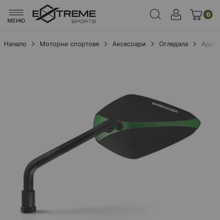
0
МЕНЮ
Начало
Моторни спортове
Аксесоари
Огледала
Адапт
Преминете
към
края
на
галерията
на
изображенията