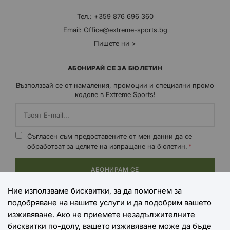
Тел.:
+359 876 696 360
Email:
Office@extreme-sports.bg
Пишете ни >
АБОНИРАЙ СЕ ЗА БЮЛЕТИН
Възползвай се от намаления, промоции и специални промо
кодове в Extreme Sports!
Съгласен съм предоставените от мен данни да се
обработват за целите на изпращане на бюлетин.
АБОНИРАМ СЕ
Ние използваме бисквитки, за да помогнем за
подобряване на нашите услуги и да подобрим вашето
НАЧИНИ НА ПЛАЩАНЕ
изживяване. Ако не приемете незадължителните
бисквитки по-долу, вашето изживяване може да бъде