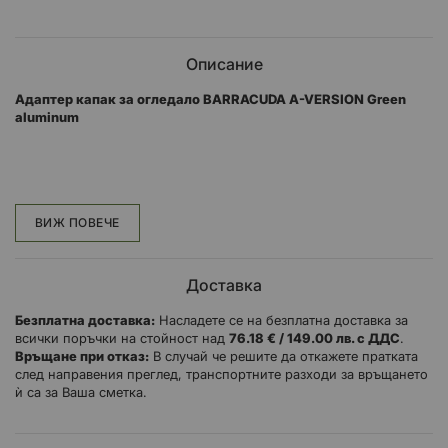
Описание
Адаптер капак за огледало BARRACUDA A-VERSION Green
aluminum
A-VERSION са универсални неодобрени огледала за обратно
виждане със специален дизайн от BARRACUDA.
ВИЖ ПОВЕЧЕ
Те имат ABS обвивка, характеризираща се със силни и
съществени линии, със специална ВЗАИМОЗАМЕСТВАЩА се
алуминиева вложка.
Доставка
Възможно е огледалата за обратно виждане да се
Безплатна доставка:
Насладете се на безплатна доставка за
персонализират с АЛУМИНИЕВИ ВЪЗСТАВКИ в различни
всички поръчки на стойност над
76.18 € / 149.00 лв. с ДДС
.
цветове.
Връщане при отказ:
В случай че решите да откажете пратката
след направения преглед, транспортните разходи за връщането
Цената на А-обратното и относително ЦВЕТНИТЕ ВЪТРЕШНИЦИ
ѝ са за Ваша сметка.
е за чифт и са универсални, подходящи за всички мотоциклети
NAKED.
Дизайн от BARRACUDA.