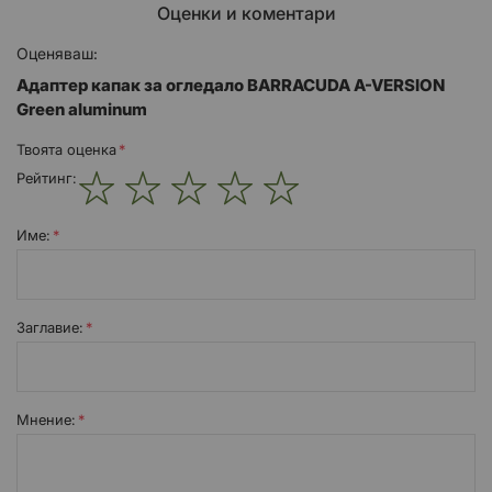
Оценки и коментари
Оценяваш:
Адаптер капак за огледало BARRACUDA A-VERSION
Green aluminum
Твоята оценка
Рейтинг:
1
2
3
4
5
star
stars
stars
stars
stars
Име:
Заглавиe:
Мнение: