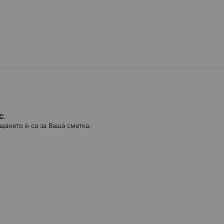
ДС
.
щането ѝ са за Ваша сметка.