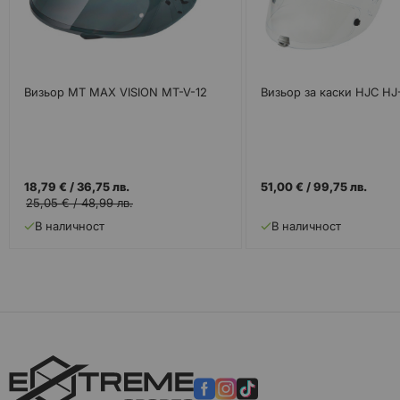
Визьор MT MAX VISION MT-V-12
Визьор за каски HJC HJ
18,79 €
/
36,75 лв.
51,00 €
/
99,75 лв.
25,05 €
/
48,99 лв.
В наличност
В наличност