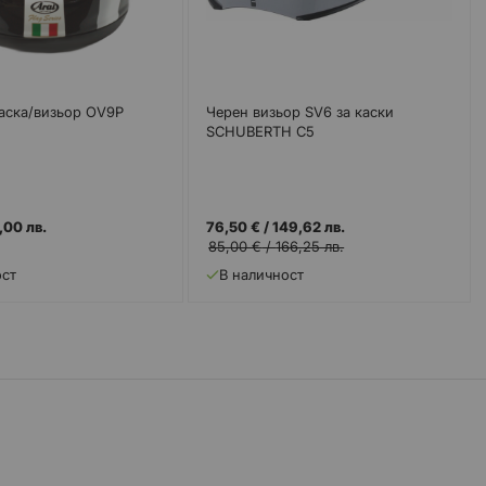
каска/визьор OV9P
Черен визьор SV6 за каски
SCHUBERTH C5
,00 лв.
76,50 €
/
149,62 лв.
85,00 €
/
166,25 лв.
ост
В наличност