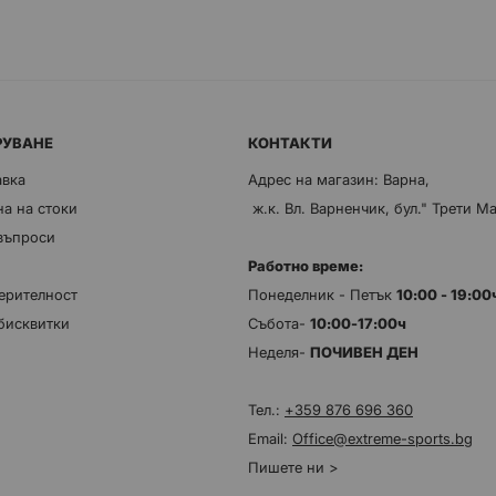
РУВАНЕ
КОНТАКТИ
авка
Адрес на магазин: Варна,
а на стоки
ж.к. Вл. Варненчик, бул." Трети М
 въпроси
Работно време:
ерителност
Понеделник - Петък
10:00 - 19:0
бисквитки
Събота-
10:00-17:00ч
Неделя-
ПОЧИВЕН ДЕН
Тел.:
+359 876 696 360
Email:
Office@extreme-sports.bg
Пишете ни >