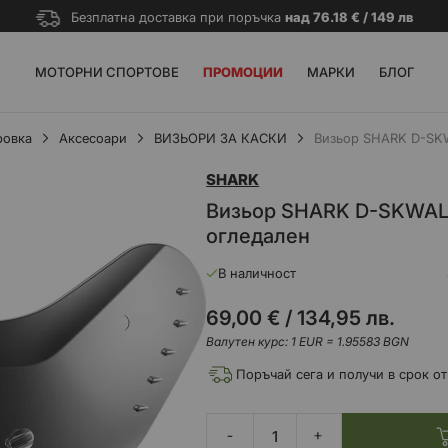
Безплатна доставка при поръчка
над 76.18 € / 149 лв
МОТОРНИ СПОРТОВЕ
ПРОМОЦИИ
МАРКИ
БЛОГ
ровка
Аксесоари
ВИЗЬОРИ ЗА КАСКИ
Визьор SHARK D-SKWA
SHARK
Визьор SHARK D-SKWAL 3
огледален
В наличност
69,00 €
/
134,95 лв.
Валутен курс: 1 EUR = 1.95583 BGN
Поръчай сега и получи в срок от