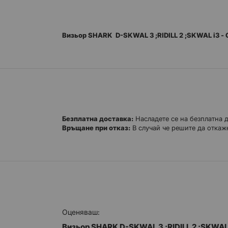
Визьор SHARK D-SKWAL 3 ;RIDILL 2 ;SKWAL i3 -
Безплатна доставка:
Насладете се на безплатна 
Връщане при отказ:
В случай че решите да откаже
Оценяваш:
Визьор SHARK D-SKWAL 3 ;RIDILL 2 ;SKWAL