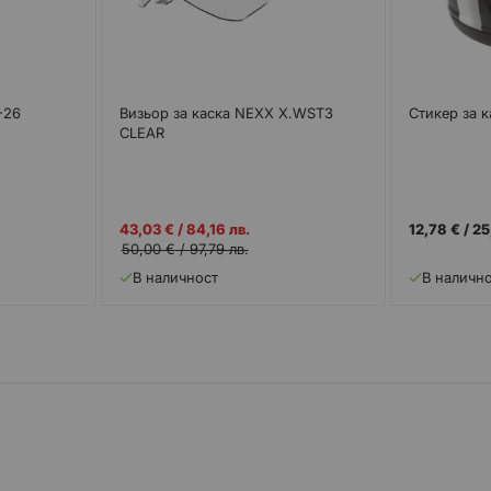
-26
Визьор за каска NEXX X.WST3
Стикер за 
CLEAR
Промо
43,03 €
/
84,16 лв.
12,78 €
/
25
цена
50,00 €
/
97,79 лв.
В наличност
В наличн