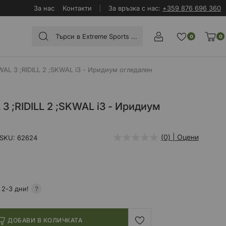
За нас
Контакти
За връзка с нас:
+359 876 696 360
0
0
L 3 ;RIDILL 2 ;SKWAL i3 - Иридиум огледален
 ;RIDILL 2 ;SKWAL i3 - Иридиум
(0) | Оцени
SKU
62624
 2-3 дни!
ДОБАВИ В КОЛИЧКАТА