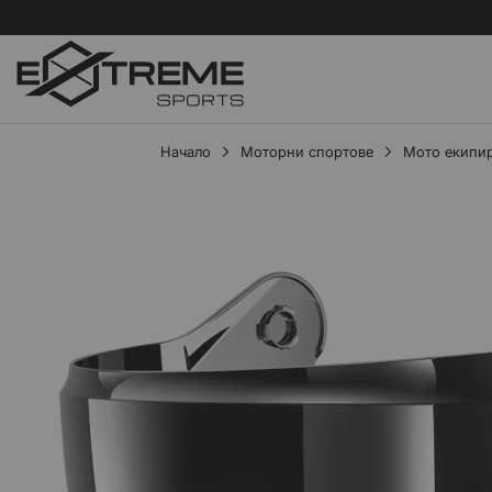
Начало
Моторни спортове
Мото екипи
Преминете
към
края
на
галерията
на
изображенията