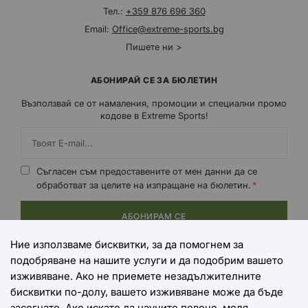
Тел.:
+359 876 696 360
Email:
Office@extreme-sports.bg
Пишете ни >
АБОНИРАЙ СЕ ЗА БЮЛЕТИН
Възползвай се от намаления, промоции и специални промо
кодове в Extreme Sports!
Съгласен съм предоставените от мен данни да се
обработват за целите на изпращане на бюлетин.
АБОНИРАМ СЕ
Ние използваме бисквитки, за да помогнем за
подобряване на нашите услуги и да подобрим вашето
НАЧИНИ НА ПЛАЩАНЕ
изживяване. Ако не приемете незадължителните
бисквитки по-долу, вашето изживяване може да бъде
засегнато. Ако искате да научите повече, моля,