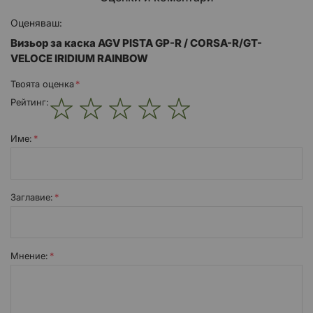
Оценяваш:
Визьор за каска AGV PISTA GP-R / CORSA-R/GT-
VELOCE IRIDIUM RAINBOW
Твоята оценка
Рейтинг:
1
2
3
4
5
star
stars
stars
stars
stars
Име:
Заглавиe:
Мнение: