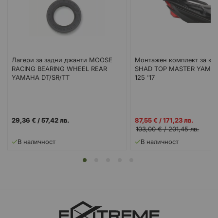
Лагери за задни джанти MOOSE
Монтажен комплект за ку
RACING BEARING WHEEL REAR
SHAD TOP MASTER YAMA
YAMAHA DT/SR/TT
125 '17
Промо
29,36 €
/
57,42 лв.
87,55 €
/
171,23 лв.
цена
103,00 €
/
201,45 лв.
В наличност
В наличност