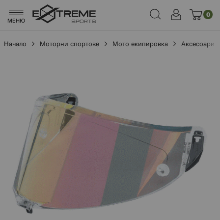
0
МЕНЮ
Начало
Моторни спортове
Мото екипировка
Аксесоари
Преминете
към
края
на
галерията
на
изображенията