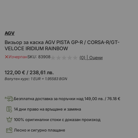
Преминете
AGV
към
началото
Визьор за каска AGV PISTA GP-R / CORSA-R/GT-
на
VELOCE IRIDIUM RAINBOW
галерия
със
Изчерпан
SKU
83908
(0) | Оцени
снимки
122,00 €
/
238,61 лв.
Валутен курс: 1 EUR = 1.95583 BGN
Безплатна доставка за поръчки над 149,00 лв. / 76.18 €
14 дни право на връщане и замяна
100% оригинални стоки с доказан произход
Лесно и сигурно плащане