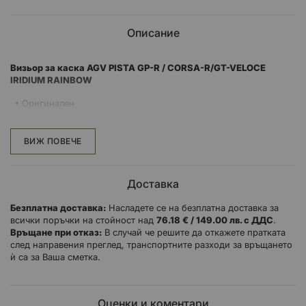
Описание
Визьор за каска AGV PISTA GP-R / CORSA-R/GT-VELOCE
IRIDIUM RAINBOW
Оригинален
Съвместим с моделите на AGV:
ВИЖ ПОВЕЧЕ
AGV PISTA GP
AGV CORSA
AGV GT-VELOCE
Доставка
Безплатна доставка:
Насладете се на безплатна доставка за
всички поръчки на стойност над
76.18 € / 149.00 лв. с ДДС
.
Връщане при отказ:
В случай че решите да откажете пратката
след направения преглед, транспортните разходи за връщането
ѝ са за Ваша сметка.
Оценки и коментари