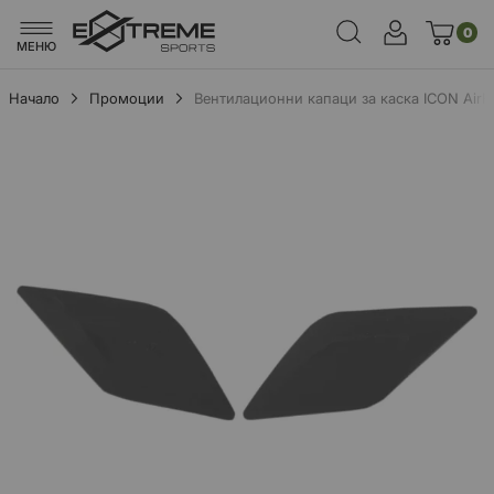
0
МЕНЮ
Начало
Промоции
Вентилационни капаци за каска ICON AirFl
Преминете
към
края
на
галерията
на
изображенията