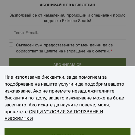
АБОНИРАЙ СЕ ЗА БЮЛЕТИН
Възползвай се от намаления, промоции и специални промо
кодове в Extreme Sports!
Съгласен съм предоставените от мен данни да се
обработват за целите на изпращане на бюлетин.
АБОНИРАМ СЕ
Ние използваме бисквитки, за да помогнем за
подобряване на нашите услуги и да подобрим вашето
НАЧИНИ НА ПЛАЩАНЕ
изживяване. Ако не приемете незадължителните
бисквитки по-долу, вашето изживяване може да бъде
засегнато. Ако искате да научите повече, моля,
прочетете
ОБЩИ УСЛОВИЯ ЗА ПОЛЗВАНЕ И
НАЧИНИ НА ДОСТАВКА
БИСКВИТКИ