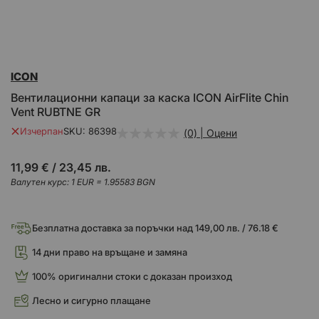
Преминете
ICON
към
началото
Вентилационни капаци за каска ICON AirFlite Chin
на
Vent RUBTNE GR
галерия
със
Изчерпан
SKU
86398
(0) | Оцени
снимки
11,99 €
/
23,45 лв.
Валутен курс: 1 EUR = 1.95583 BGN
Безплатна доставка за поръчки над 149,00 лв. / 76.18 €
14 дни право на връщане и замяна
100% оригинални стоки с доказан произход
Лесно и сигурно плащане