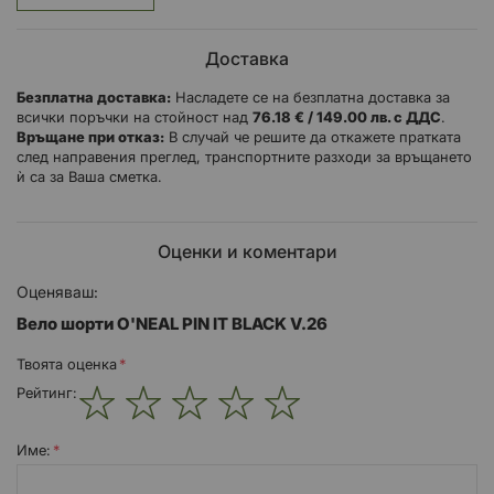
дори при висока активност
Ултрамек TENCEL™
– екологичен и комфортен материал,
нежен към кожата
Доставка
Антибактериално покритие
– устойчиво на миризми,
идеално за дълги преходи
Безплатна доставка:
Насладете се на безплатна доставка за
всички поръчки на стойност над
4-посочна еластичност
– максимална гъвкавост без
76.18 € / 149.00 лв. с ДДС
.
Връщане при отказ:
компромис с прилягането
В случай че решите да откажете пратката
след направения преглед, транспортните разходи за връщането
Вентилационни отвори
– за допълнителна дишаемост при
ѝ са за Ваша сметка.
интензивно натоварване
Функционално пространство за съхранение
:
Подплатена лента в задната част на талията
– за повече
Оценки и коментари
комфорт при продължително носене
Скрито закопчаване с двойни копчета
– за изчистен и
Оценяваш:
сигурен силует
Вело шорти O'NEAL PIN IT BLACK V.26
Регулируема талия
– за индивидуално и стабилно
прилягане
Твоята оценка
Без PFAS (C0) покритие
– щадящо за природата и кожата
Рейтинг:
1
2
3
4
5
star
stars
stars
stars
stars
Име: