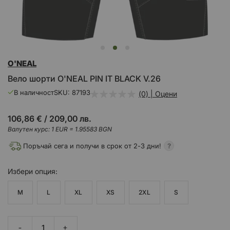
Преминете
O'NEAL
към
началото
Вело шорти O'NEAL PIN IT BLACK V.26
на
галерия
В наличност
SKU
87193
(0) | Оцени
със
снимки
106,86 €
/
209,00 лв.
Валутен курс: 1 EUR = 1.95583 BGN
Поръчай сега и получи в срок от 2-3 дни!
Избери
опция
M
L
XL
XS
2XL
S