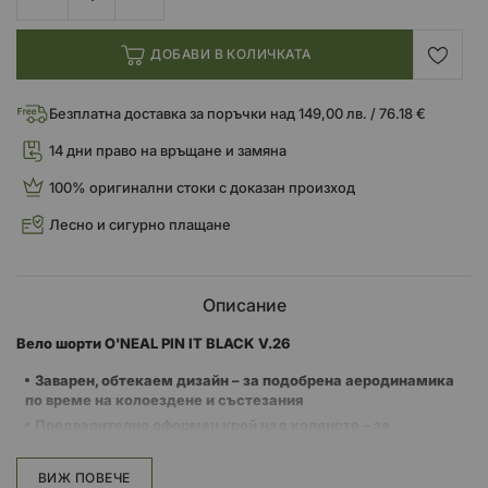
ДОБАВИ В КОЛИЧКАТА
Безплатна доставка за поръчки над 149,00 лв. / 76.18 €
14 дни право на връщане и замяна
100% оригинални стоки с доказан произход
Лесно и сигурно плащане
Описание
Вело шорти O'NEAL PIN IT BLACK V.26
Заварен, обтекаем дизайн
– за подобрена аеродинамика
по време на колоездене и състезания
Предварително оформен крой над коляното
– за
естествена мобилност и свобода на движение
Бързосъхнеща и охлаждаща материя
– запазва свежестта
ВИЖ ПОВЕЧЕ