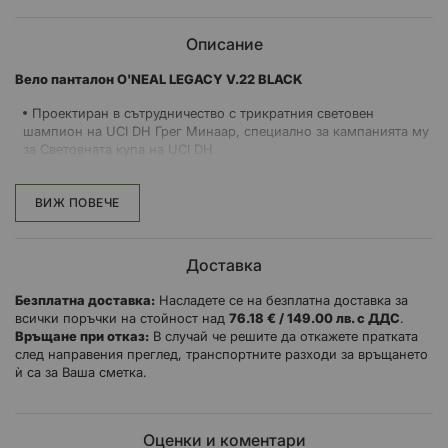
Описание
Вело панталон O'NEAL LEGACY V.22 BLACK
Проектиран в сътрудничество с трикратния световен
шампион на UCI DH Грег Минаар, специално за кампанията му
за Световната купа на UCI DH
Олекотена дишаща 4-посочна разтеглива, бързо отвеждаща
влагата и бързосъхнеща основна материя за максимален
ВИЖ ПОВЕЧЕ
комфорт
Разтегателни панели на бедрата, горната част на седалката/
талията и глезените за по-добра свобода на движението
Доставка
Панели на седалката, устойчиви на износване
Устойчива на износване лепенка от синтетична кожа Amara от
Безплатна доставка:
Насладете се на безплатна доставка за
страната на веригата
всички поръчки на стойност над
76.18 € / 149.00 лв. с ДДС
.
Връщане при отказ:
Подплатен заден колан за допълнителен комфорт
В случай че решите да откажете пратката
след направения преглед, транспортните разходи за връщането
Предварително извита кройка на крачолите и висок заден
ѝ са за Ваша сметка.
колан за отлично прилягане и комфорт на велосипеда
Вентилационни отвори от вътрешната страна на бедрата
Дизайн с обтекаеми линии за аеродинамика по време на
Оценки и коментари
каране/състезания DH