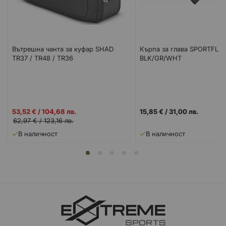
Вътрешна чанта за куфар SHAD
Кърпа за глава SPORTFLEX
TR37 / TR48 / TR36
BLK/GR/WHT
Промо
53,52 €
/
104,68 лв.
15,85 €
/
31,00 лв.
цена
62,97 €
/
123,16 лв.
В наличност
В наличност