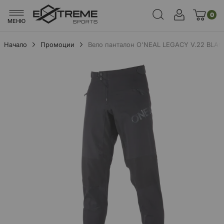
0
МЕНЮ
Начало
Промоции
Вело панталон O'NEAL LEGACY V.22 BLAC
Преминете
към
края
на
галерията
на
изображенията