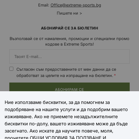
Email:
Office@extreme-sports.bg
Пишете ни >
АБОНИРАЙ СЕ ЗА БЮЛЕТИН
Възползвай се от намаления, промоции и специални промо
кодове в Extreme Sports!
Съгласен съм предоставените от мен данни да се
обработват за целите на изпращане на бюлетин.
АБОНИРАМ СЕ
Ние използваме бисквитки, за да помогнем за
подобряване на нашите услуги и да подобрим вашето
НАЧИНИ НА ПЛАЩАНЕ
изживяване. Ако не приемете незадължителните
бисквитки по-долу, вашето изживяване може да бъде
засегнато. Ако искате да научите повече, моля,
прочетете
ОБЩИ УСЛОВИЯ ЗА ПОЛЗВАНЕ И