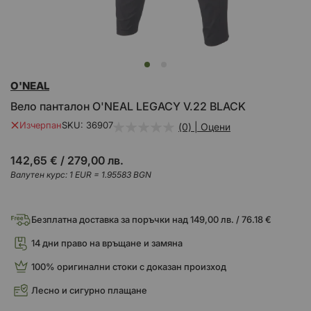
Преминете
O'NEAL
към
началото
Вело панталон O'NEAL LEGACY V.22 BLACK
на
галерия
Изчерпан
SKU
36907
(0) | Оцени
със
снимки
142,65 €
/
279,00 лв.
Валутен курс: 1 EUR = 1.95583 BGN
Безплатна доставка за поръчки над 149,00 лв. / 76.18 €
14 дни право на връщане и замяна
100% оригинални стоки с доказан произход
Лесно и сигурно плащане