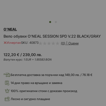
Преминете
O'NEAL
към
началото
Вело обувки O'NEAL SESSION SPD V.22 BLACK/GRAY
на
галерия
Изчерпан
SKU
40873
(0) | Оцени
със
снимки
122,20 €
/
239,00 лв.
Валутен курс: 1 EUR = 1.95583 BGN
Безплатна доставка за поръчки над 149,00 лв. / 76.18 €
14 дни право на връщане и замяна
100% оригинални стоки с доказан произход
Лесно и сигурно плащане