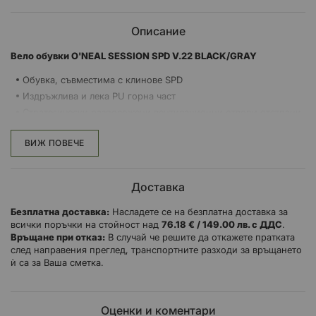
Описание
Вело обувки O'NEAL SESSION SPD V.22 BLACK/GRAY
Обувка, съвместима с клинове SPD
Издръжлива и лека PU горна част
Стратегически разположени вентилационни отвори отстрани
и отпред
Система за микрорегулиране на затварянето за перфектно
ВИЖ ПОВЕЧЕ
прилягане по мярка
Каишка за глезена от Lycra®, която предпазва от камъни и
пръст
Доставка
Допълнително закопчаване с куки и примки за сигурно и
Безплатна доставка:
плътно прилепване
Насладете се на безплатна доставка за
всички поръчки на стойност над
76.18 € / 149.00 лв. с ДДС
.
Найлонова вложка в подметката за увеличаване на
Връщане при отказ:
В случай че решите да откажете пратката
здравината на подметката и подобряване на ефективността
след направения преглед, транспортните разходи за връщането
при каране
ѝ са за Ваша сметка.
Подметка O'Neal Honey Rubber®
Сваляща се и сменяема стелка
Подсилена капачка на пръстите за допълнителна защита
Оценки и коментари