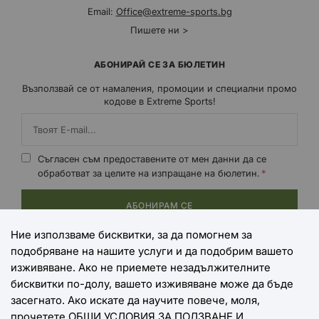
Email:
Office@extreme-sports.bg
Пишете ни >
АБОНИРАЙ СЕ ЗА БЮЛЕТИН
Възползвай се от намаления, промоции и специални промо
кодове в Extreme Sports!
Съгласен съм предоставените от мен данни да се
обработват за целите на изпращане на бюлетин.
АБОНИРАМ СЕ
Ние използваме бисквитки, за да помогнем за
подобряване на нашите услуги и да подобрим вашето
НАЧИНИ НА ПЛАЩАНЕ
изживяване. Ако не приемете незадължителните
бисквитки по-долу, вашето изживяване може да бъде
засегнато. Ако искате да научите повече, моля,
прочетете
ОБЩИ УСЛОВИЯ ЗА ПОЛЗВАНЕ И