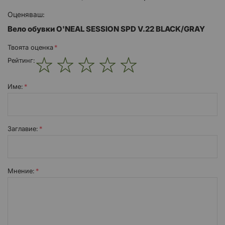
Оценяваш:
Вело обувки O'NEAL SESSION SPD V.22 BLACK/GRAY
Твоята оценка
Рейтинг:
1
2
3
4
5
star
stars
stars
stars
stars
Име:
Заглавиe:
Мнение: