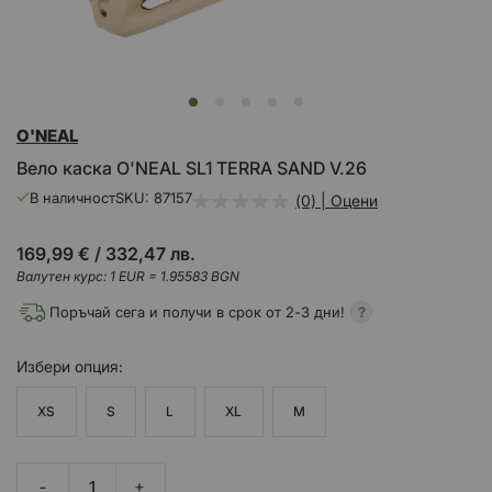
Преминете
O'NEAL
към
началото
Вело каска O'NEAL SL1 TERRA SAND V.26
на
галерия
В наличност
SKU
87157
(0) | Оцени
със
снимки
169,99 €
/
332,47 лв.
Валутен курс: 1 EUR = 1.95583 BGN
Поръчай сега и получи в срок от 2-3 дни!
Избери
опция
XS
S
L
XL
M