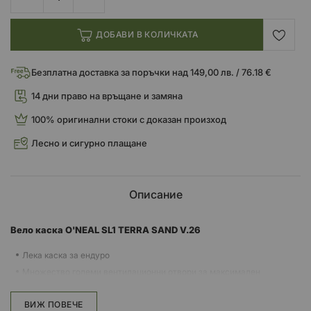
ДОБАВИ В КОЛИЧКАТА
Безплатна доставка за поръчки над 149,00 лв. / 76.18 €
14 дни право на връщане и замяна
100% оригинални стоки с доказан произход
Лесно и сигурно плащане
Описание
Вело каска O'NEAL SL1 TERRA SAND V.26
Лека каска за ендуро
Множество големи вентилационни отвори за максимален
въздушен поток и охлаждане
Комфортна свръхплътна подвижна, абсорбираща потта и миеща се
ВИЖ ПОВЕЧЕ