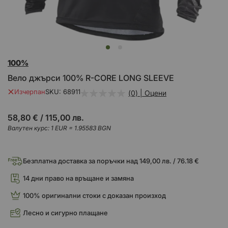
Преминете
100%
към
началото
Вело джърси 100% R-CORE LONG SLEEVE
на
галерия
Изчерпан
SKU
68911
(0) | Оцени
със
снимки
58,80 €
/
115,00 лв.
Валутен курс: 1 EUR = 1.95583 BGN
Безплатна доставка за поръчки над 149,00 лв. / 76.18 €
14 дни право на връщане и замяна
100% оригинални стоки с доказан произход
Лесно и сигурно плащане