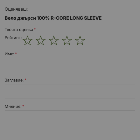
Оценяваш:
Вело джърси 100% R-CORE LONG SLEEVE
Твоята оценка
Рейтинг:
1
2
3
4
5
star
stars
stars
stars
stars
Име:
Заглавиe:
Мнение: