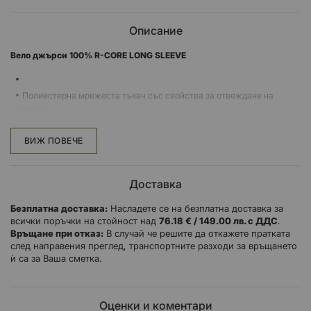
Описание
Вело джърси 100% R-CORE LONG SLEEVE
Полиестерна мрежеста тъкан със свойства за отвеждане на
влагата
Устойчиви на избледняване сублимирани графики
ВИЖ ПОВЕЧЕ
Светлоотразително лого на гърба за по-добра видимост
Доставка
Безплатна доставка:
Насладете се на безплатна доставка за
всички поръчки на стойност над
76.18 € / 149.00 лв. с ДДС
.
Връщане при отказ:
В случай че решите да откажете пратката
след направения преглед, транспортните разходи за връщането
ѝ са за Ваша сметка.
Оценки и коментари