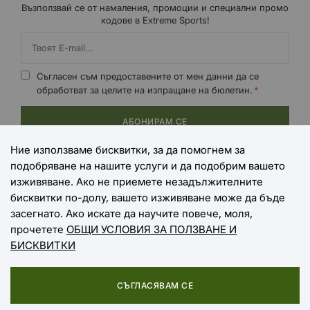
Възползвай се от намаления, промоции и специални промо
кодове в Extreme Sports!
Съгласен съм предоставените от мен данни да се
обработват за целите на изпращане на бюлетин.
АБОНИРАМ СЕ
Ние използваме бисквитки, за да помогнем за
подобряване на нашите услуги и да подобрим вашето
НАЧИНИ НА ПЛАЩАНЕ
изживяване. Ако не приемете незадължителните
бисквитки по-долу, вашето изживяване може да бъде
засегнато. Ако искате да научите повече, моля,
прочетете
ОБЩИ УСЛОВИЯ ЗА ПОЛЗВАНЕ И
НАЧИНИ НА ДОСТАВКА
БИСКВИТКИ
СЪГЛАСЯВАМ СЕ
Copyright © 2025 EXTREME SPORTS