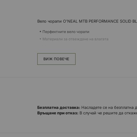
Вело чорапи O'NEAL MTB PERFORMANCE SOLID B
Перфектните вело чорапи
Материали за отвеждане на влагата
Материали с висока плътност за издръжливост
ВИЖ ПОВЕЧЕ
Безплатна доставка:
Насладете се на безплатна 
Връщане при отказ:
В случай че решите да откаже