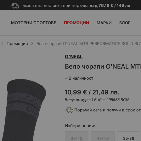
Безплатна доставка при поръчка
над 76.18 € / 149 лв
МОТОРНИ СПОРТОВЕ
ПРОМОЦИИ
МАРКИ
БЛОГ
Промоции
Вело чорапи O'NEAL MTB PERFORMANCE SOLID BLA
O'NEAL
Вело чорапи O'NEAL M
В наличност
10,99 €
/
21,49 лв.
Валутен курс: 1 EUR = 1.95583 BGN
Поръчай сега и получи в срок от
Избери
опция
39-42
43-46
35-38