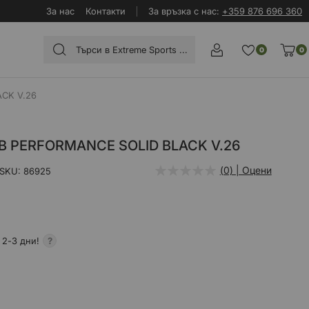
За нас
Контакти
За връзка с нас:
+359 876 696 360
0
0
CK V.26
TB PERFORMANCE SOLID BLACK V.26
(0) | Оцени
SKU
86925
 2-3 дни!