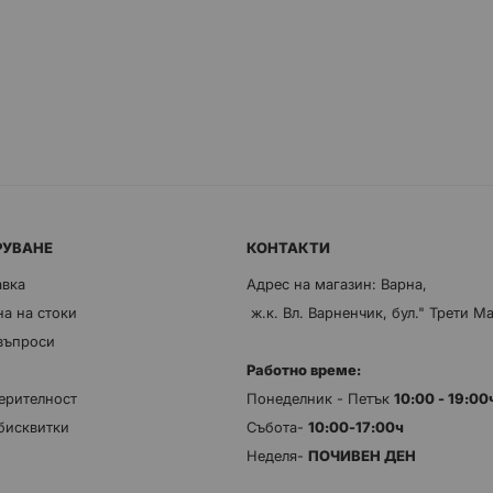
РУВАНЕ
КОНТАКТИ
авка
Адрес на магазин: Варна,
а на стоки
ж.к. Вл. Варненчик, бул." Трети М
 въпроси
Работно време:
ерителност
Понеделник - Петък
10:00 - 19:0
бисквитки
Събота-
10:00-17:00ч
Неделя-
ПОЧИВЕН ДЕН