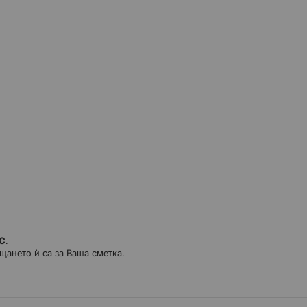
ДС
.
щането ѝ са за Ваша сметка.