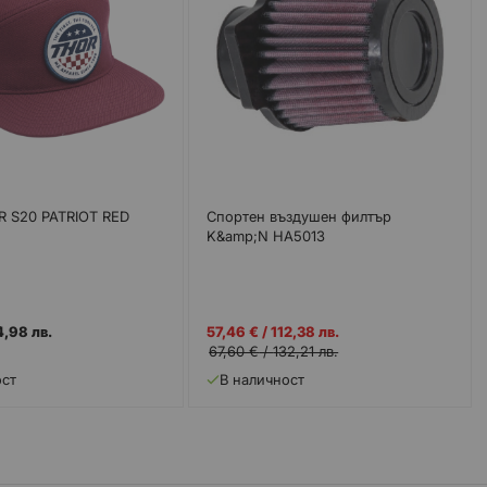
R S20 PATRIOT RED
Спортен въздушен филтър
K&amp;N HA5013
Промо
4,98 лв.
57,46 €
/
112,38 лв.
цена
67,60 €
/
132,21 лв.
ост
В наличност