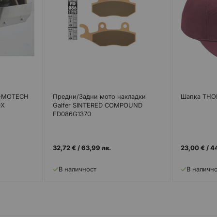
W-MOTECH
Предни/Задни мото накладки
Шапка THO
0X
Galfer SINTERED COMPOUND
FD086G1370
32,72 €
/
63,99 лв.
23,00 €
/
4
В наличност
В наличн